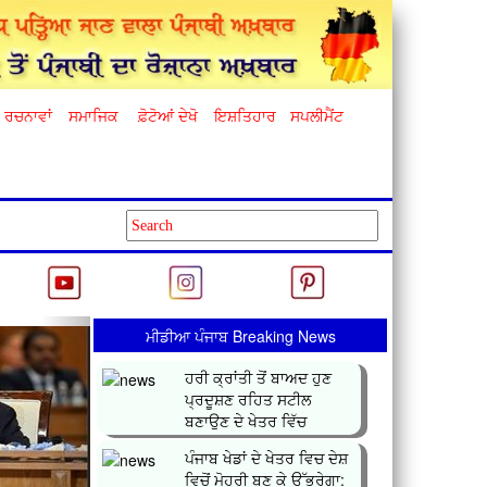
ਰਚਨਾਵਾਂ
ਸਮਾਜਿਕ
ਫ਼ੋਟੋਆਂ ਦੇਖੋ
ਇਸ਼ਤਿਹਾਰ
ਸਪਲੀਮੈਂਟ
Next
ਮੀਡੀਆ ਪੰਜਾਬ Breaking News
ਹਰੀ ਕ੍ਰਾਂਤੀ ਤੋਂ ਬਾਅਦ ਹੁਣ
ਪ੍ਰਦੂਸ਼ਣ ਰਹਿਤ ਸਟੀਲ
ਬਣਾਉਣ ਦੇ ਖੇਤਰ ਵਿੱਚ
ਕ੍ਰਾਂਤ...
ਪੰਜਾਬ ਖੇਡਾਂ ਦੇ ਖੇਤਰ ਵਿਚ ਦੇਸ਼
ਵਿਚੋਂ ਮੋਹਰੀ ਬਣ ਕੇ ਉੱਭਰੇਗਾ: