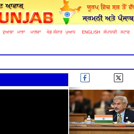
ਦੁਆਬਾ
ਮਾਝਾ
ਮਾਲਵਾ
ਖੇਡ ਸੰਸਾਰ
ਪੁਆਧ
ENGLISH
ਸੰਪਾਦਕੀ
ਸਟਾਫ਼
Previous