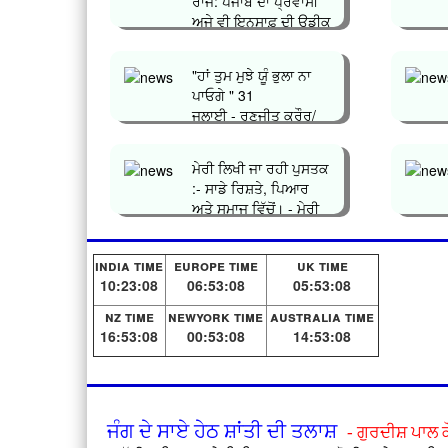
ਰਾਜ: ਪੰਜਾਬ ਦਾ ਪ੍ਰਵਾਸੀ
ਅਜੇ ਵੀ ਇਨਸਾਫ਼ ਦੀ ਉਡੀਕ
ਕਿਉਂ...
"ਹਾਂ ਤੁਮ ਮੁਝੇ ਯੂੰ ਭੁਲਾ ਨਾ
ਪਾਓਗੇ " 31
ਜੁਲਾਈ - ਰਣਜੀਤ ਕ੍ਰੌਰ/
ਗੁੱਡੀ ਤਰਨ ਤਾ�...
ਮੇਰੀ ਲਿਖੀ ਜਾ ਰਹੀ ਪੁਸਤਕ
:- ਸਾਡੇ ਰਿਸ਼ਤੇ, ਪਿਆਰ
ਅਤੇ ਸਮਾਜ ਵਿੱਚੋਂ। - ਮੇਰੀ
ਜਿੰ�...
india time
europe time
uk time
10:23:08
06:53:08
05:53:08
nz time
newyork time
australia time
16:53:08
00:53:08
14:53:08
ਜੰਗ ਦੇ ਸਾਏ ਹੇਠ ਸ਼ਾਂਤੀ ਦੀ ਤਲਾਸ਼
- ਗੁਰਦੀਸ਼ ਪਾਲ 