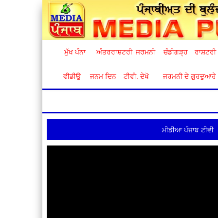
ਮੁੱਖ ਪੰਨਾ
ਅੰਤਰਰਾਸ਼ਟਰੀ
ਜਰਮਨੀ
ਚੰਡੀਗੜ੍ਹ
ਰਾਸ਼ਟਰੀ
ਵੀਡੀਉ
ਜਨਮ ਦਿਨ
ਟੀਵੀ. ਦੇਖੋ
ਜਰਮਨੀ ਦੇ ਗੁਰਦੁਆਰੇ
ਮੀਡੀਆ ਪੰਜਾਬ ਟੀਵੀ