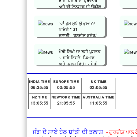
ਰਾਜ: ਪੰਜਾਬ ਦਾ ਪ੍ਰਵਾਸੀ
ਅਜੇ ਵੀ ਇਨਸਾਫ਼ ਦੀ ਉਡੀਕ
ਕਿਉਂ...
"ਹਾਂ ਤੁਮ ਮੁਝੇ ਯੂੰ ਭੁਲਾ ਨਾ
ਪਾਓਗੇ " 31
ਜੁਲਾਈ - ਰਣਜੀਤ ਕ੍ਰੌਰ/
ਗੁੱਡੀ ਤਰਨ ਤਾ�...
ਮੇਰੀ ਲਿਖੀ ਜਾ ਰਹੀ ਪੁਸਤਕ
:- ਸਾਡੇ ਰਿਸ਼ਤੇ, ਪਿਆਰ
ਅਤੇ ਸਮਾਜ ਵਿੱਚੋਂ। - ਮੇਰੀ
ਜਿੰ�...
india time
europe time
uk time
06:35:55
03:05:55
02:05:55
nz time
newyork time
australia time
13:05:55
21:05:55
11:05:55
ਜੰਗ ਦੇ ਸਾਏ ਹੇਠ ਸ਼ਾਂਤੀ ਦੀ ਤਲਾਸ਼
- ਗੁਰਦੀਸ਼ ਪਾਲ 