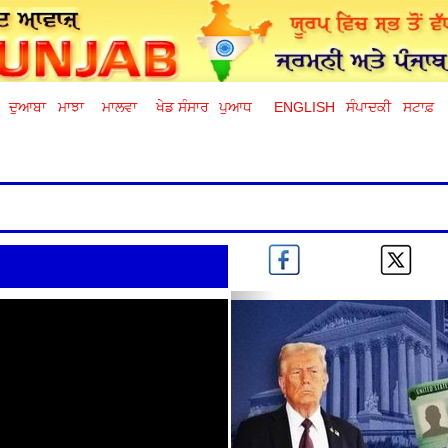
ਦੁਆਬਾ
ਮਾਝਾ
ਮਾਲਵਾ
ਖੇਡ ਸੰਸਾਰ
ਪੁਆਧ
ENGLISH
ਸੰਪਾਦਕੀ
ਸਟਾਫ਼
Previous