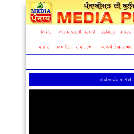
ਮੁੱਖ ਪੰਨਾ
ਅੰਤਰਰਾਸ਼ਟਰੀ
ਜਰਮਨੀ
ਚੰਡੀਗੜ੍ਹ
ਰਾਸ਼ਟਰੀ
ਵੀਡੀਉ
ਜਨਮ ਦਿਨ
ਟੀਵੀ. ਦੇਖੋ
ਜਰਮਨੀ ਦੇ ਗੁਰਦੁਆਰੇ
ਮੀਡੀਆ ਪੰਜਾਬ ਟੀਵੀ