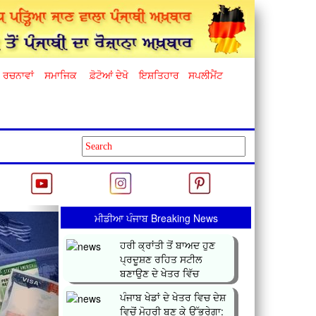
ਰਚਨਾਵਾਂ
ਸਮਾਜਿਕ
ਫ਼ੋਟੋਆਂ ਦੇਖੋ
ਇਸ਼ਤਿਹਾਰ
ਸਪਲੀਮੈਂਟ
Next
ਮੀਡੀਆ ਪੰਜਾਬ Breaking News
ਹਰੀ ਕ੍ਰਾਂਤੀ ਤੋਂ ਬਾਅਦ ਹੁਣ
ਪ੍ਰਦੂਸ਼ਣ ਰਹਿਤ ਸਟੀਲ
ਬਣਾਉਣ ਦੇ ਖੇਤਰ ਵਿੱਚ
ਕ੍ਰਾਂਤ...
ਪੰਜਾਬ ਖੇਡਾਂ ਦੇ ਖੇਤਰ ਵਿਚ ਦੇਸ਼
ਵਿਚੋਂ ਮੋਹਰੀ ਬਣ ਕੇ ਉੱਭਰੇਗਾ: