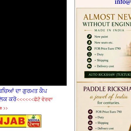
ਚ‌ਿਆਂ ਦਾ ਗੁਰਮਤ ਕੈਪ
ਿਕ ਕਰੋ
<<<<<<ਫੋਟੋ ਵੇਰਵਾ
e >>