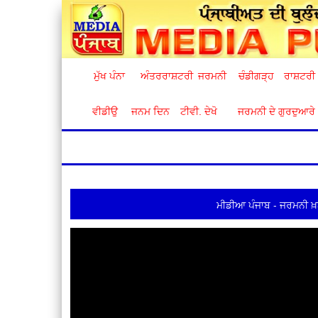
ਮੁੱਖ ਪੰਨਾ
ਅੰਤਰਰਾਸ਼ਟਰੀ
ਜਰਮਨੀ
ਚੰਡੀਗੜ੍ਹ
ਰਾਸ਼ਟਰੀ
ਵੀਡੀਉ
ਜਨਮ ਦਿਨ
ਟੀਵੀ. ਦੇਖੋ
ਜਰਮਨੀ ਦੇ ਗੁਰਦੁਆਰੇ
ਮੀਡੀਆ ਪੰਜਾਬ - ਜਰਮਨੀ ਖ਼