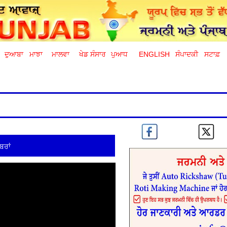
ਦੁਆਬਾ
ਮਾਝਾ
ਮਾਲਵਾ
ਖੇਡ ਸੰਸਾਰ
ਪੁਆਧ
ENGLISH
ਸੰਪਾਦਕੀ
ਸਟਾਫ਼
ਬਰਾਂ