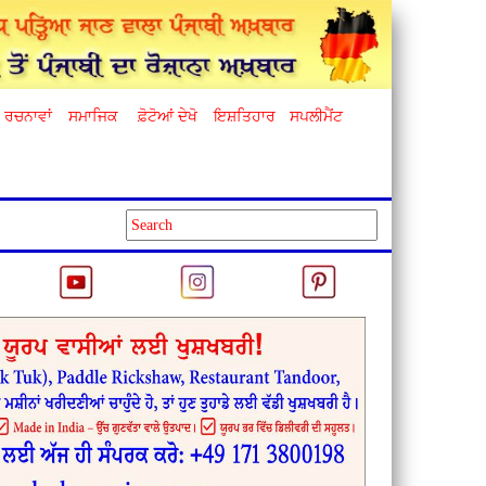
ਰਚਨਾਵਾਂ
ਸਮਾਜਿਕ
ਫ਼ੋਟੋਆਂ ਦੇਖੋ
ਇਸ਼ਤਿਹਾਰ
ਸਪਲੀਮੈਂਟ