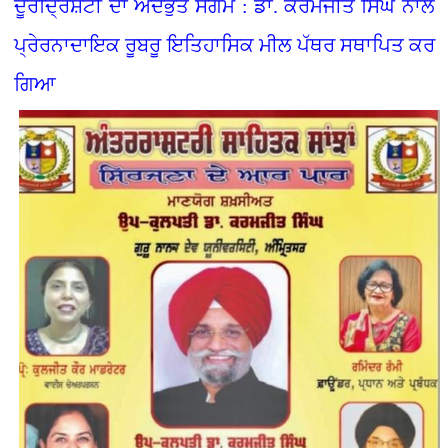
ਦੂਰਦ੍ਰਿਸ਼ਟੀ ਦਾ ਅਦਭੁੱਤ ਸੰਗਮ : ਡਾ. ਕਰਮਜੀਤ ਸਿੰਘ ਨਾਲ
ਪ੍ਰੇਰਨਾਦਾਇਕ ਰੂਬਰੂ ਇਤਿਹਾਸਿਕ ਮੀਲ ਪੱਥਰ ਸਥਾਪਿਤ ਕਰ
ਗਿਆ