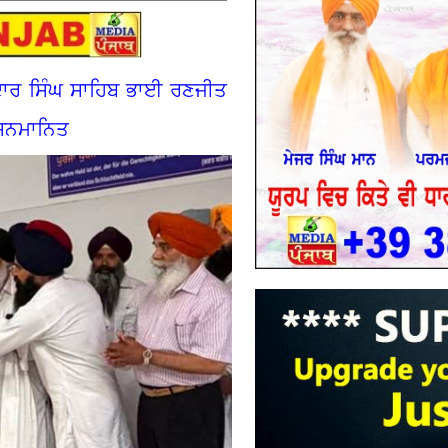
ਦਾਰ ਸਿੰਘ ਸਾਹਿਬ ਭਾਈ ਰਣਜੀਤ
ੇ ਸਨਮਾਨਿਤ