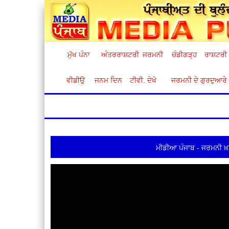
ਮੁੱਖ ਪੰਨਾ
ਅੰਤਰਰਾਸ਼ਟਰੀ
ਜਰਮਨੀ
ਚੰਡੀਗੜ੍ਹ
ਰਾਸ਼ਟਰੀ
ਵੀਡੀਉ
ਜਨਮ ਦਿਨ
ਟੀਵੀ. ਦੇਖੋ
ਜਰਮਨੀ ਦੇ ਗੁਰਦੁਆਰੇ
ਮੀਡੀਆ ਪੰਜਾਬ - ਜਰਮਨੀ ਖ਼