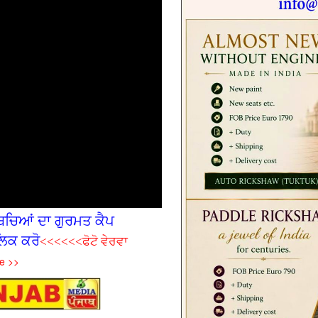
ਚ‌ਿਆਂ ਦਾ ਗੁਰਮਤ ਕੈਪ
ਿਕ ਕਰੋ
<<<<<<ਫੋਟੋ ਵੇਰਵਾ
e >>