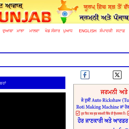
ਦੁਆਬਾ
ਮਾਝਾ
ਮਾਲਵਾ
ਖੇਡ ਸੰਸਾਰ
ਪੁਆਧ
ENGLISH
ਸੰਪਾਦਕੀ
ਸਟਾਫ਼
ਬਰਾਂ