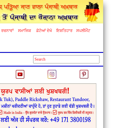
ਰਚਨਾਵਾਂ
ਸਮਾਜਿਕ
ਫ਼ੋਟੋਆਂ ਦੇਖੋ
ਇਸ਼ਤਿਹਾਰ
ਸਪਲੀਮੈਂਟ