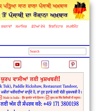
ਰਚਨਾਵਾਂ
ਸਮਾਜਿਕ
ਫ਼ੋਟੋਆਂ ਦੇਖੋ
ਇਸ਼ਤਿਹਾਰ
ਸਪਲੀਮੈਂਟ