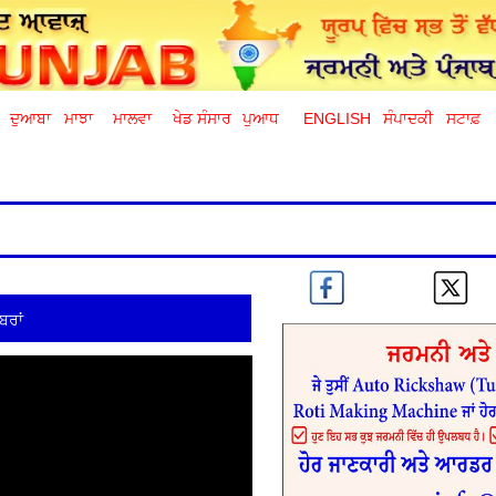
ਦੁਆਬਾ
ਮਾਝਾ
ਮਾਲਵਾ
ਖੇਡ ਸੰਸਾਰ
ਪੁਆਧ
ENGLISH
ਸੰਪਾਦਕੀ
ਸਟਾਫ਼
ਬਰਾਂ