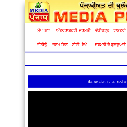
ਮੁੱਖ ਪੰਨਾ
ਅੰਤਰਰਾਸ਼ਟਰੀ
ਜਰਮਨੀ
ਚੰਡੀਗੜ੍ਹ
ਰਾਸ਼ਟਰੀ
ਵੀਡੀਉ
ਜਨਮ ਦਿਨ
ਟੀਵੀ. ਦੇਖੋ
ਜਰਮਨੀ ਦੇ ਗੁਰਦੁਆਰੇ
ਮੀਡੀਆ ਪੰਜਾਬ - ਜਰਮਨੀ ਖ਼