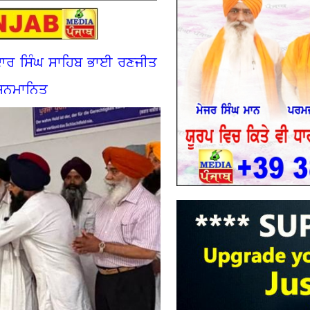
ਦਾਰ ਸਿੰਘ ਸਾਹਿਬ ਭਾਈ ਰਣਜੀਤ
ੇ ਸਨਮਾਨਿਤ