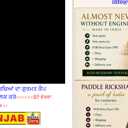
ਚ‌ਿਆਂ ਦਾ ਗੁਰਮਤ ਕੈਪ
ਿਕ ਕਰੋ
<<<<<<ਫੋਟੋ ਵੇਰਵਾ
e >>