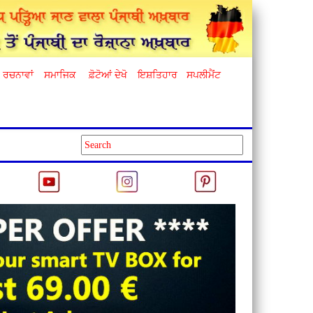
ਰਚਨਾਵਾਂ
ਸਮਾਜਿਕ
ਫ਼ੋਟੋਆਂ ਦੇਖੋ
ਇਸ਼ਤਿਹਾਰ
ਸਪਲੀਮੈਂਟ