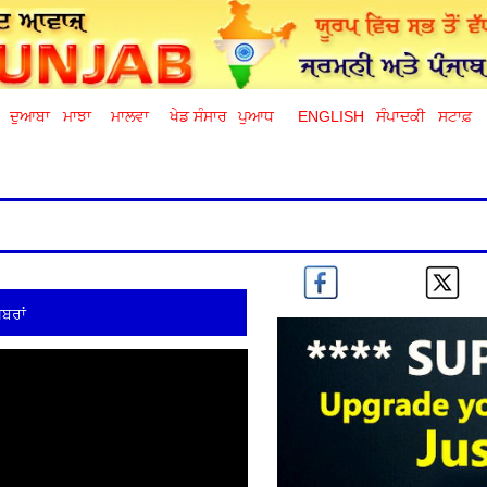
ਦੁਆਬਾ
ਮਾਝਾ
ਮਾਲਵਾ
ਖੇਡ ਸੰਸਾਰ
ਪੁਆਧ
ENGLISH
ਸੰਪਾਦਕੀ
ਸਟਾਫ਼
ਬਰਾਂ