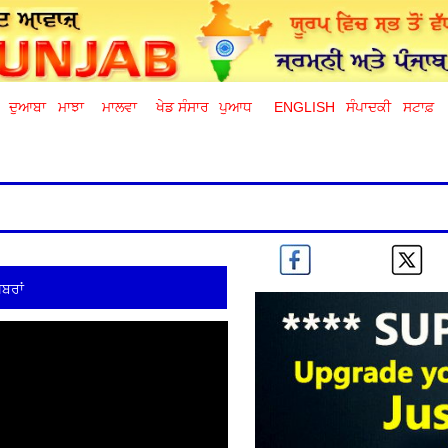
ਦੁਆਬਾ
ਮਾਝਾ
ਮਾਲਵਾ
ਖੇਡ ਸੰਸਾਰ
ਪੁਆਧ
ENGLISH
ਸੰਪਾਦਕੀ
ਸਟਾਫ਼
ਬਰਾਂ