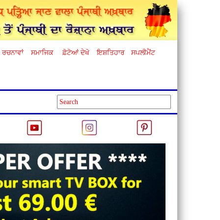
ਰਚਨਾਵਾਂ
ਸਮਾਜਿਕ
ਫ਼ੋਟੋਆਂ ਦੇਖੋ
ਇਸ਼ਤਿਹਾਰ
ਸਪਲੀਮੈਂਟ