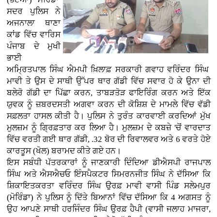
ਸਦਰ ਪੁਲਿਸ ਨੇ
ਅਜਨਾਲਾ ਥਾਣਾ
ਕਾਂਡ ਵਿੱਚ ਵਾਰਿਸ
ਪੰਜਾਬ ਦੇ ਮੁਖੀ
ਭਾਈ
ਅਮ੍ਰਿਤਪਾਲ ਸਿੰਘ ਐਮਪੀ ਖ਼ਿਲਾਫ਼ ਸਰਕਾਰੀ ਗਵਾਹ ਵਰਿੰਦਰ ਸਿੰਘ
ਮਾਵੀ ਤੇ ਉਸ ਦੇ ਸਾਥੀ ਉੱਪਰ ਥਾਰ ਗੱਡੀ ਵਿੱਚ ਸਵਾਰ ਹੋ ਕੇ ਉਨਾ ਦੀ
ਬਲੇਰੋ ਗੱਡੀ ਦਾ ਪਿੱਛਾ ਕਰਨ, ਤਾਬੜਤੋੜ ਫਾਇਰਿੰਗ ਕਰਨ ਅਤੇ ਇੱਕ
ਯੁਵਕ ਨੂੰ ਜ਼ਬਰਦਸਤੀ ਅਗਵਾ ਕਰਨ ਦੀ ਕੋਸ਼ਿਸ਼ ਦੇ ਮਾਮਲੇ ਵਿੱਚ ਵੱਡੀ
ਸਫ਼ਲਤਾ ਹਾਸਲ ਕੀਤੀ ਹੈ। ਪੁਲਿਸ ਨੇ ਤੁਰੰਤ ਕਾਰਵਾਈ ਕਰਦਿਆਂ ਮੁੱਖ
ਮੁਲਜ਼ਮ ਨੂੰ ਗ੍ਰਿਫ਼ਤਾਰ ਕਰ ਲਿਆ ਹੈ। ਮੁਲਜ਼ਮ ਦੇ ਕਬਜ਼ੇ 'ਚੋਂ ਵਾਰਦਾਤ
ਵਿੱਚ ਵਰਤੀ ਗਈ ਥਾਰ ਗੱਡੀ, .32 ਬੋਰ ਦੀ ਰਿਵਾਲਵਰ ਅਤੇ 6 ਵਰਤੇ ਹੋਏ
ਕਾਰਤੂਸ (ਖੋਲ) ਬਰਾਮਦ ਕੀਤੇ ਗਏ ਹਨ।
ਇਸ ਸਬੰਧੀ ਪੱਤਰਕਾਰਾਂ ਨੂੰ ਜਾਣਕਾਰੀ ਦਿੰਦਿਆ ਡੀਐਸਪੀ ਰਾਜਪਾਲ
ਸਿੰਘ ਅਤੇ ਐਸਐਚਓ ਇੰਸਪੈਕਟਰ ਸਿਮਰਨਜੀਤ ਸਿੰਘ ਨੇ ਦੱਸਿਆ ਕਿ
ਸ਼ਿਕਾਇਤਕਰਤਾ ਵਰਿੰਦਰ ਸਿੰਘ ਉਰਫ਼ ਮਾਵੀ ਵਾਸੀ ਪਿੰਡ ਸਲੇਮਪੁਰ
(ਮੋਰਿੰਡਾ) ਨੇ ਪੁਲਿਸ ਨੂੰ ਦਿੱਤੇ ਬਿਆਨਾਂ ਵਿੱਚ ਦੱਸਿਆ ਕਿ 4 ਅਗਸਤ ਨੂੰ
ਉਹ ਆਪਣੇ ਸਾਥੀ ਹਰਜਿੰਦਰ ਸਿੰਘ ਉਰਫ਼ ਹੈਪੀ (ਵਾਸੀ ਜਲਾਹ ਮਾਜਰਾ,