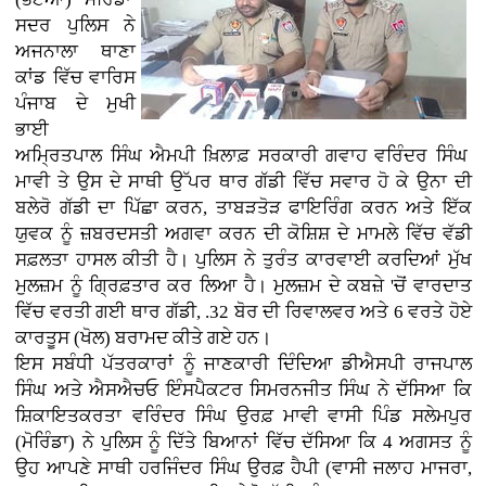
ਸਦਰ ਪੁਲਿਸ ਨੇ
ਅਜਨਾਲਾ ਥਾਣਾ
ਕਾਂਡ ਵਿੱਚ ਵਾਰਿਸ
ਪੰਜਾਬ ਦੇ ਮੁਖੀ
ਭਾਈ
ਅਮ੍ਰਿਤਪਾਲ ਸਿੰਘ ਐਮਪੀ ਖ਼ਿਲਾਫ਼ ਸਰਕਾਰੀ ਗਵਾਹ ਵਰਿੰਦਰ ਸਿੰਘ
ਮਾਵੀ ਤੇ ਉਸ ਦੇ ਸਾਥੀ ਉੱਪਰ ਥਾਰ ਗੱਡੀ ਵਿੱਚ ਸਵਾਰ ਹੋ ਕੇ ਉਨਾ ਦੀ
ਬਲੇਰੋ ਗੱਡੀ ਦਾ ਪਿੱਛਾ ਕਰਨ, ਤਾਬੜਤੋੜ ਫਾਇਰਿੰਗ ਕਰਨ ਅਤੇ ਇੱਕ
ਯੁਵਕ ਨੂੰ ਜ਼ਬਰਦਸਤੀ ਅਗਵਾ ਕਰਨ ਦੀ ਕੋਸ਼ਿਸ਼ ਦੇ ਮਾਮਲੇ ਵਿੱਚ ਵੱਡੀ
ਸਫ਼ਲਤਾ ਹਾਸਲ ਕੀਤੀ ਹੈ। ਪੁਲਿਸ ਨੇ ਤੁਰੰਤ ਕਾਰਵਾਈ ਕਰਦਿਆਂ ਮੁੱਖ
ਮੁਲਜ਼ਮ ਨੂੰ ਗ੍ਰਿਫ਼ਤਾਰ ਕਰ ਲਿਆ ਹੈ। ਮੁਲਜ਼ਮ ਦੇ ਕਬਜ਼ੇ 'ਚੋਂ ਵਾਰਦਾਤ
ਵਿੱਚ ਵਰਤੀ ਗਈ ਥਾਰ ਗੱਡੀ, .32 ਬੋਰ ਦੀ ਰਿਵਾਲਵਰ ਅਤੇ 6 ਵਰਤੇ ਹੋਏ
ਕਾਰਤੂਸ (ਖੋਲ) ਬਰਾਮਦ ਕੀਤੇ ਗਏ ਹਨ।
ਇਸ ਸਬੰਧੀ ਪੱਤਰਕਾਰਾਂ ਨੂੰ ਜਾਣਕਾਰੀ ਦਿੰਦਿਆ ਡੀਐਸਪੀ ਰਾਜਪਾਲ
ਸਿੰਘ ਅਤੇ ਐਸਐਚਓ ਇੰਸਪੈਕਟਰ ਸਿਮਰਨਜੀਤ ਸਿੰਘ ਨੇ ਦੱਸਿਆ ਕਿ
ਸ਼ਿਕਾਇਤਕਰਤਾ ਵਰਿੰਦਰ ਸਿੰਘ ਉਰਫ਼ ਮਾਵੀ ਵਾਸੀ ਪਿੰਡ ਸਲੇਮਪੁਰ
(ਮੋਰਿੰਡਾ) ਨੇ ਪੁਲਿਸ ਨੂੰ ਦਿੱਤੇ ਬਿਆਨਾਂ ਵਿੱਚ ਦੱਸਿਆ ਕਿ 4 ਅਗਸਤ ਨੂੰ
ਉਹ ਆਪਣੇ ਸਾਥੀ ਹਰਜਿੰਦਰ ਸਿੰਘ ਉਰਫ਼ ਹੈਪੀ (ਵਾਸੀ ਜਲਾਹ ਮਾਜਰਾ,