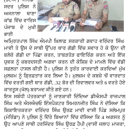
ਸਦਰ ਪੁਲਿਸ ਨੇ
ਅਜਨਾਲਾ ਥਾਣਾ
ਕਾਂਡ ਵਿੱਚ ਵਾਰਿਸ
ਪੰਜਾਬ ਦੇ ਮੁਖੀ
ਭਾਈ
ਅਮ੍ਰਿਤਪਾਲ ਸਿੰਘ ਐਮਪੀ ਖ਼ਿਲਾਫ਼ ਸਰਕਾਰੀ ਗਵਾਹ ਵਰਿੰਦਰ ਸਿੰਘ
ਮਾਵੀ ਤੇ ਉਸ ਦੇ ਸਾਥੀ ਉੱਪਰ ਥਾਰ ਗੱਡੀ ਵਿੱਚ ਸਵਾਰ ਹੋ ਕੇ ਉਨਾ ਦੀ
ਬਲੇਰੋ ਗੱਡੀ ਦਾ ਪਿੱਛਾ ਕਰਨ, ਤਾਬੜਤੋੜ ਫਾਇਰਿੰਗ ਕਰਨ ਅਤੇ ਇੱਕ
ਯੁਵਕ ਨੂੰ ਜ਼ਬਰਦਸਤੀ ਅਗਵਾ ਕਰਨ ਦੀ ਕੋਸ਼ਿਸ਼ ਦੇ ਮਾਮਲੇ ਵਿੱਚ ਵੱਡੀ
ਸਫ਼ਲਤਾ ਹਾਸਲ ਕੀਤੀ ਹੈ। ਪੁਲਿਸ ਨੇ ਤੁਰੰਤ ਕਾਰਵਾਈ ਕਰਦਿਆਂ ਮੁੱਖ
ਮੁਲਜ਼ਮ ਨੂੰ ਗ੍ਰਿਫ਼ਤਾਰ ਕਰ ਲਿਆ ਹੈ। ਮੁਲਜ਼ਮ ਦੇ ਕਬਜ਼ੇ 'ਚੋਂ ਵਾਰਦਾਤ
ਵਿੱਚ ਵਰਤੀ ਗਈ ਥਾਰ ਗੱਡੀ, .32 ਬੋਰ ਦੀ ਰਿਵਾਲਵਰ ਅਤੇ 6 ਵਰਤੇ ਹੋਏ
ਕਾਰਤੂਸ (ਖੋਲ) ਬਰਾਮਦ ਕੀਤੇ ਗਏ ਹਨ।
ਇਸ ਸਬੰਧੀ ਪੱਤਰਕਾਰਾਂ ਨੂੰ ਜਾਣਕਾਰੀ ਦਿੰਦਿਆ ਡੀਐਸਪੀ ਰਾਜਪਾਲ
ਸਿੰਘ ਅਤੇ ਐਸਐਚਓ ਇੰਸਪੈਕਟਰ ਸਿਮਰਨਜੀਤ ਸਿੰਘ ਨੇ ਦੱਸਿਆ ਕਿ
ਸ਼ਿਕਾਇਤਕਰਤਾ ਵਰਿੰਦਰ ਸਿੰਘ ਉਰਫ਼ ਮਾਵੀ ਵਾਸੀ ਪਿੰਡ ਸਲੇਮਪੁਰ
(ਮੋਰਿੰਡਾ) ਨੇ ਪੁਲਿਸ ਨੂੰ ਦਿੱਤੇ ਬਿਆਨਾਂ ਵਿੱਚ ਦੱਸਿਆ ਕਿ 4 ਅਗਸਤ ਨੂੰ
ਉਹ ਆਪਣੇ ਸਾਥੀ ਹਰਜਿੰਦਰ ਸਿੰਘ ਉਰਫ਼ ਹੈਪੀ (ਵਾਸੀ ਜਲਾਹ ਮਾਜਰਾ,