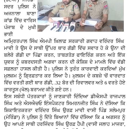
ਸਦਰ ਪੁਲਿਸ ਨੇ
ਅਜਨਾਲਾ ਥਾਣਾ
ਕਾਂਡ ਵਿੱਚ ਵਾਰਿਸ
ਪੰਜਾਬ ਦੇ ਮੁਖੀ
ਭਾਈ
ਅਮ੍ਰਿਤਪਾਲ ਸਿੰਘ ਐਮਪੀ ਖ਼ਿਲਾਫ਼ ਸਰਕਾਰੀ ਗਵਾਹ ਵਰਿੰਦਰ ਸਿੰਘ
ਮਾਵੀ ਤੇ ਉਸ ਦੇ ਸਾਥੀ ਉੱਪਰ ਥਾਰ ਗੱਡੀ ਵਿੱਚ ਸਵਾਰ ਹੋ ਕੇ ਉਨਾ ਦੀ
ਬਲੇਰੋ ਗੱਡੀ ਦਾ ਪਿੱਛਾ ਕਰਨ, ਤਾਬੜਤੋੜ ਫਾਇਰਿੰਗ ਕਰਨ ਅਤੇ ਇੱਕ
ਯੁਵਕ ਨੂੰ ਜ਼ਬਰਦਸਤੀ ਅਗਵਾ ਕਰਨ ਦੀ ਕੋਸ਼ਿਸ਼ ਦੇ ਮਾਮਲੇ ਵਿੱਚ ਵੱਡੀ
ਸਫ਼ਲਤਾ ਹਾਸਲ ਕੀਤੀ ਹੈ। ਪੁਲਿਸ ਨੇ ਤੁਰੰਤ ਕਾਰਵਾਈ ਕਰਦਿਆਂ ਮੁੱਖ
ਮੁਲਜ਼ਮ ਨੂੰ ਗ੍ਰਿਫ਼ਤਾਰ ਕਰ ਲਿਆ ਹੈ। ਮੁਲਜ਼ਮ ਦੇ ਕਬਜ਼ੇ 'ਚੋਂ ਵਾਰਦਾਤ
ਵਿੱਚ ਵਰਤੀ ਗਈ ਥਾਰ ਗੱਡੀ, .32 ਬੋਰ ਦੀ ਰਿਵਾਲਵਰ ਅਤੇ 6 ਵਰਤੇ ਹੋਏ
ਕਾਰਤੂਸ (ਖੋਲ) ਬਰਾਮਦ ਕੀਤੇ ਗਏ ਹਨ।
ਇਸ ਸਬੰਧੀ ਪੱਤਰਕਾਰਾਂ ਨੂੰ ਜਾਣਕਾਰੀ ਦਿੰਦਿਆ ਡੀਐਸਪੀ ਰਾਜਪਾਲ
ਸਿੰਘ ਅਤੇ ਐਸਐਚਓ ਇੰਸਪੈਕਟਰ ਸਿਮਰਨਜੀਤ ਸਿੰਘ ਨੇ ਦੱਸਿਆ ਕਿ
ਸ਼ਿਕਾਇਤਕਰਤਾ ਵਰਿੰਦਰ ਸਿੰਘ ਉਰਫ਼ ਮਾਵੀ ਵਾਸੀ ਪਿੰਡ ਸਲੇਮਪੁਰ
(ਮੋਰਿੰਡਾ) ਨੇ ਪੁਲਿਸ ਨੂੰ ਦਿੱਤੇ ਬਿਆਨਾਂ ਵਿੱਚ ਦੱਸਿਆ ਕਿ 4 ਅਗਸਤ ਨੂੰ
ਉਹ ਆਪਣੇ ਸਾਥੀ ਹਰਜਿੰਦਰ ਸਿੰਘ ਉਰਫ਼ ਹੈਪੀ (ਵਾਸੀ ਜਲਾਹ ਮਾਜਰਾ,