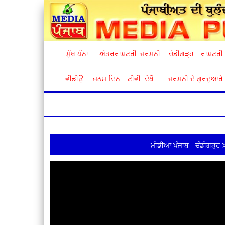
ਮੁੱਖ ਪੰਨਾ
ਅੰਤਰਰਾਸ਼ਟਰੀ
ਜਰਮਨੀ
ਚੰਡੀਗੜ੍ਹ
ਰਾਸ਼ਟਰੀ
ਵੀਡੀਉ
ਜਨਮ ਦਿਨ
ਟੀਵੀ. ਦੇਖੋ
ਜਰਮਨੀ ਦੇ ਗੁਰਦੁਆਰੇ
ਮੀਡੀਆ ਪੰਜਾਬ - ਚੰਡੀਗੜ੍ਹ 