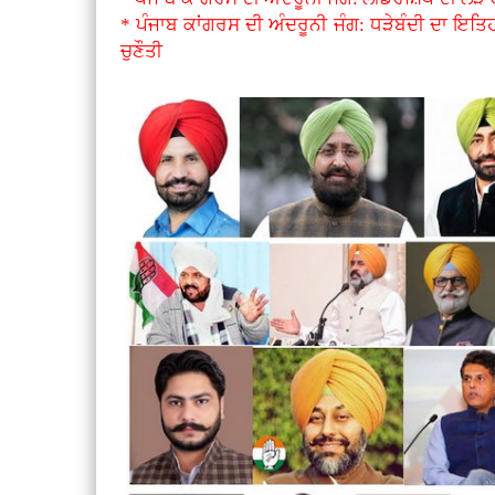
* ਪੰਜਾਬ ਕਾਂਗਰਸ ਦੀ ਅੰਦਰੂਨੀ ਜੰਗ: ਧੜੇਬੰਦੀ ਦਾ ਇਤਿ
ਚੁਣੌਤੀ