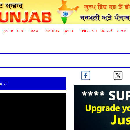
ਦੁਆਬਾ
ਮਾਝਾ
ਮਾਲਵਾ
ਖੇਡ ਸੰਸਾਰ
ਪੁਆਧ
ENGLISH
ਸੰਪਾਦਕੀ
ਸਟਾਫ਼
ਖ਼ਬਰਾਂ