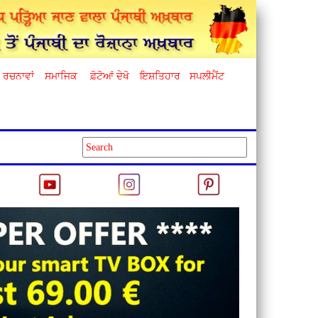
ਰਚਨਾਵਾਂ
ਸਮਾਜਿਕ
ਫ਼ੋਟੋਆਂ ਦੇਖੋ
ਇਸ਼ਤਿਹਾਰ
ਸਪਲੀਮੈਂਟ