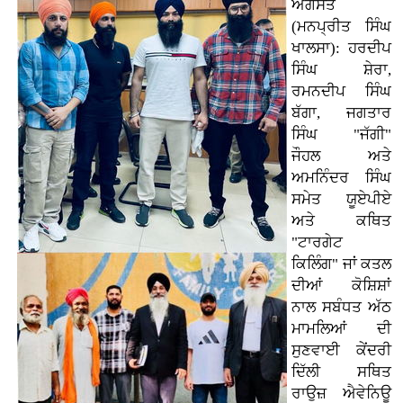
ਅਗਸਤ
(ਮਨਪ੍ਰੀਤ ਸਿੰਘ
ਖਾਲਸਾ): ਹਰਦੀਪ
ਸਿੰਘ ਸ਼ੇਰਾ,
ਰਮਨਦੀਪ ਸਿੰਘ
ਬੱਗਾ, ਜਗਤਾਰ
ਸਿੰਘ "ਜੱਗੀ"
ਜੌਹਲ ਅਤੇ
ਅਮਨਿੰਦਰ ਸਿੰਘ
ਸਮੇਤ ਯੂਏਪੀਏ
ਅਤੇ ਕਥਿਤ
"ਟਾਰਗੇਟ
ਕਿਲਿੰਗ" ਜਾਂ ਕਤਲ
ਦੀਆਂ ਕੋਸ਼ਿਸ਼ਾਂ
ਨਾਲ ਸਬੰਧਤ ਅੱਠ
ਮਾਮਲਿਆਂ ਦੀ
ਸੁਣਵਾਈ ਕੇਂਦਰੀ
ਦਿੱਲੀ ਸਥਿਤ
ਰਾਉਜ਼ ਐਵੇਨਿਊ