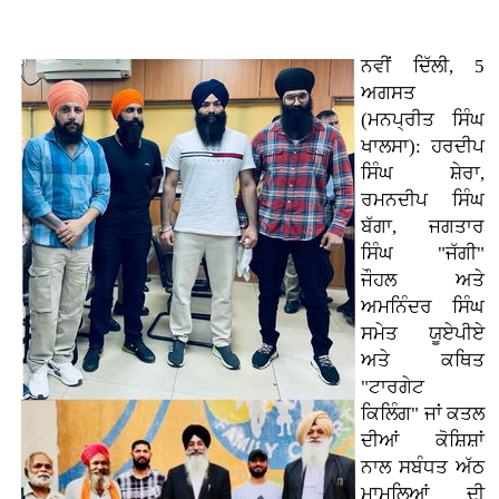
ਨਵੀਂ ਦਿੱਲੀ, 5
ਅਗਸਤ
(ਮਨਪ੍ਰੀਤ ਸਿੰਘ
ਖਾਲਸਾ): ਹਰਦੀਪ
ਸਿੰਘ ਸ਼ੇਰਾ,
ਰਮਨਦੀਪ ਸਿੰਘ
ਬੱਗਾ, ਜਗਤਾਰ
ਸਿੰਘ "ਜੱਗੀ"
ਜੌਹਲ ਅਤੇ
ਅਮਨਿੰਦਰ ਸਿੰਘ
ਸਮੇਤ ਯੂਏਪੀਏ
ਅਤੇ ਕਥਿਤ
"ਟਾਰਗੇਟ
ਕਿਲਿੰਗ" ਜਾਂ ਕਤਲ
ਦੀਆਂ ਕੋਸ਼ਿਸ਼ਾਂ
ਨਾਲ ਸਬੰਧਤ ਅੱਠ
ਮਾਮਲਿਆਂ ਦੀ