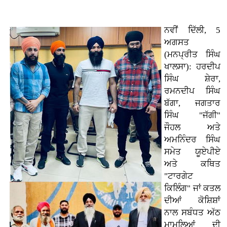
ਨਵੀਂ ਦਿੱਲੀ, 5
ਅਗਸਤ
(ਮਨਪ੍ਰੀਤ ਸਿੰਘ
ਖਾਲਸਾ): ਹਰਦੀਪ
ਸਿੰਘ ਸ਼ੇਰਾ,
ਰਮਨਦੀਪ ਸਿੰਘ
ਬੱਗਾ, ਜਗਤਾਰ
ਸਿੰਘ "ਜੱਗੀ"
ਜੌਹਲ ਅਤੇ
ਅਮਨਿੰਦਰ ਸਿੰਘ
ਸਮੇਤ ਯੂਏਪੀਏ
ਅਤੇ ਕਥਿਤ
"ਟਾਰਗੇਟ
ਕਿਲਿੰਗ" ਜਾਂ ਕਤਲ
ਦੀਆਂ ਕੋਸ਼ਿਸ਼ਾਂ
ਨਾਲ ਸਬੰਧਤ ਅੱਠ
ਮਾਮਲਿਆਂ ਦੀ