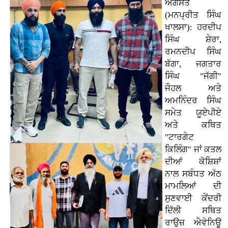
ਅਗਸਤ
(ਮਨਪ੍ਰੀਤ ਸਿੰਘ
ਖਾਲਸਾ): ਹਰਦੀਪ
ਸਿੰਘ ਸ਼ੇਰਾ,
ਰਮਨਦੀਪ ਸਿੰਘ
ਬੱਗਾ, ਜਗਤਾਰ
ਸਿੰਘ "ਜੱਗੀ"
ਜੌਹਲ ਅਤੇ
ਅਮਨਿੰਦਰ ਸਿੰਘ
ਸਮੇਤ ਯੂਏਪੀਏ
ਅਤੇ ਕਥਿਤ
"ਟਾਰਗੇਟ
ਕਿਲਿੰਗ" ਜਾਂ ਕਤਲ
ਦੀਆਂ ਕੋਸ਼ਿਸ਼ਾਂ
ਨਾਲ ਸਬੰਧਤ ਅੱਠ
ਮਾਮਲਿਆਂ ਦੀ
ਸੁਣਵਾਈ ਕੇਂਦਰੀ
ਦਿੱਲੀ ਸਥਿਤ
ਰਾਉਜ਼ ਐਵੇਨਿਊ