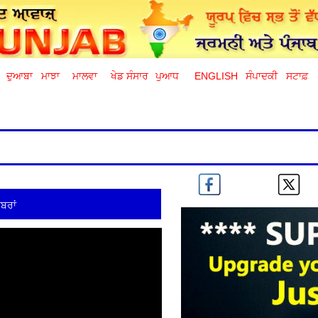
ਦੁਆਬਾ
ਮਾਝਾ
ਮਾਲਵਾ
ਖੇਡ ਸੰਸਾਰ
ਪੁਆਧ
ENGLISH
ਸੰਪਾਦਕੀ
ਸਟਾਫ਼
ਬਰਾਂ