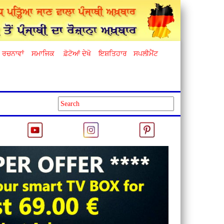
ਰਚਨਾਵਾਂ
ਸਮਾਜਿਕ
ਫ਼ੋਟੋਆਂ ਦੇਖੋ
ਇਸ਼ਤਿਹਾਰ
ਸਪਲੀਮੈਂਟ