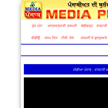
ਮੁੱਖ ਪੰਨਾ
ਅੰਤਰਰਾਸ਼ਟਰੀ
ਜਰਮਨੀ
ਚੰਡੀਗੜ੍ਹ
ਰਾਸ਼ਟਰੀ
ਵੀਡੀਉ
ਜਨਮ ਦਿਨ
ਟੀਵੀ. ਦੇਖੋ
ਜਰਮਨੀ ਦੇ ਗੁਰਦੁਆਰੇ
ਮੀਡੀਆ ਪੰਜਾਬ - ਰਾਸ਼ਟਰੀ ਖ਼