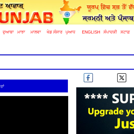
ਦੁਆਬਾ
ਮਾਝਾ
ਮਾਲਵਾ
ਖੇਡ ਸੰਸਾਰ
ਪੁਆਧ
ENGLISH
ਸੰਪਾਦਕੀ
ਸਟਾਫ਼
ਰਾਂ