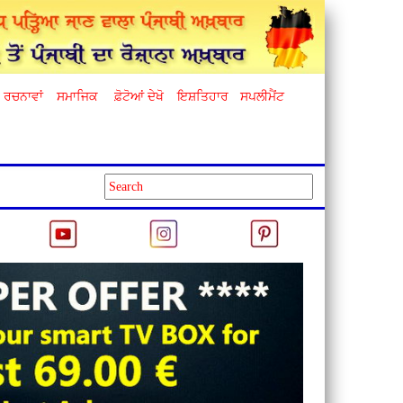
ਰਚਨਾਵਾਂ
ਸਮਾਜਿਕ
ਫ਼ੋਟੋਆਂ ਦੇਖੋ
ਇਸ਼ਤਿਹਾਰ
ਸਪਲੀਮੈਂਟ