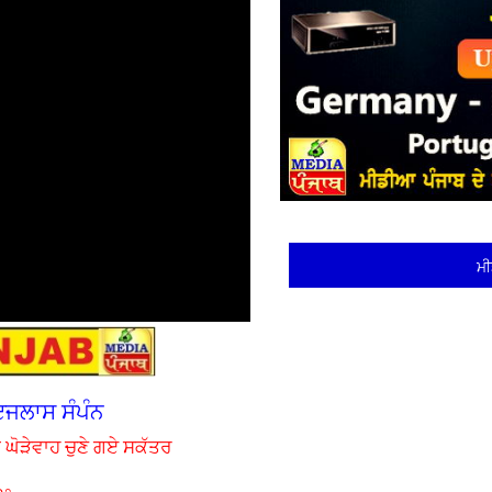
ਮੀ
ਇਜਲਾਸ ਸੰਪੰਨ
 ਘੋੜੇਵਾਹ ਚੁਣੇ ਗਏ ਸਕੱਤਰ