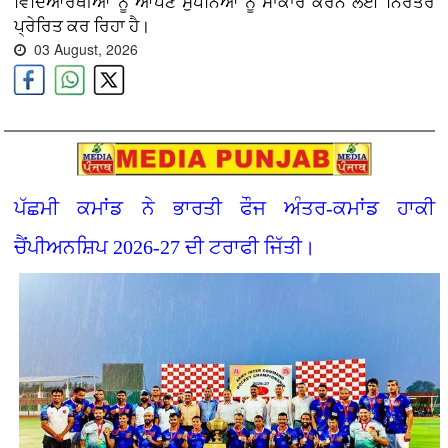
ਵਿਦਿਆਰਥੀਆਂ ਨੂੰ ਆਪਣੇ ਸੁਪਨਿਆਂ ਨੂੰ ਸਾਕਾਰ ਕਰਨ ਲਈ ਨਿਰੰਤਰ
ਪ੍ਰੇਰਿਤ ਕਰ ਰਿਹਾ ਹੈ।
03 August, 2026
ਪੱਛਮੀ ਕਮਾਂਡ ਨੇ ਭਾਰਤੀ ਫੌਜ ਅੰਤਰ-ਕਮਾਂਡ ਹਾਕੀ
ਚੈਂਪੀਅਨਸ਼ਿਪ 2026-27 ਦੀ ਟਰਾਫੀ ਜਿੱਤੀ।