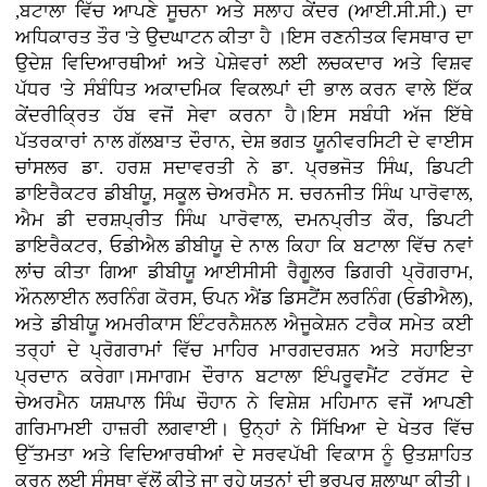
,ਬਟਾਲਾ ਵਿੱਚ ਆਪਣੇ ਸੂਚਨਾ ਅਤੇ ਸਲਾਹ ਕੇਂਦਰ (ਆਈ.ਸੀ.ਸੀ.) ਦਾ
ਅਧਿਕਾਰਤ ਤੌਰ 'ਤੇ ਉਦਘਾਟਨ ਕੀਤਾ ਹੈ ।ਇਸ ਰਣਨੀਤਕ ਵਿਸਥਾਰ ਦਾ
ਉਦੇਸ਼ ਵਿਦਿਆਰਥੀਆਂ ਅਤੇ ਪੇਸ਼ੇਵਰਾਂ ਲਈ ਲਚਕਦਾਰ ਅਤੇ ਵਿਸ਼ਵ
ਪੱਧਰ 'ਤੇ ਸੰਬੰਧਿਤ ਅਕਾਦਮਿਕ ਵਿਕਲਪਾਂ ਦੀ ਭਾਲ ਕਰਨ ਵਾਲੇ ਇੱਕ
ਕੇਂਦਰੀਕ੍ਰਿਤ ਹੱਬ ਵਜੋਂ ਸੇਵਾ ਕਰਨਾ ਹੈ।ਇਸ ਸਬੰਧੀ ਅੱਜ ਇੱਥੇ
ਪੱਤਰਕਾਰਾਂ ਨਾਲ ਗੱਲਬਾਤ ਦੌਰਾਨ, ਦੇਸ਼ ਭਗਤ ਯੂਨੀਵਰਸਿਟੀ ਦੇ ਵਾਈਸ
ਚਾਂਸਲਰ ਡਾ. ਹਰਸ਼ ਸਦਾਵਰਤੀ ਨੇ ਡਾ. ਪ੍ਰਭਜੋਤ ਸਿੰਘ, ਡਿਪਟੀ
ਡਾਇਰੈਕਟਰ ਡੀਬੀਯੂ, ਸਕੂਲ ਚੇਅਰਮੈਨ ਸ. ਚਰਨਜੀਤ ਸਿੰਘ ਪਾਰੋਵਾਲ,
ਐਮ ਡੀ ਦਰਸ਼ਪ੍ਰੀਤ ਸਿੰਘ ਪਾਰੋਵਾਲ, ਦਮਨਪ੍ਰੀਤ ਕੌਰ, ਡਿਪਟੀ
ਡਾਇਰੈਕਟਰ, ਓਡੀਐਲ ਡੀਬੀਯੂ ਦੇ ਨਾਲ ਕਿਹਾ ਕਿ ਬਟਾਲਾ ਵਿੱਚ ਨਵਾਂ
ਲਾਂਚ ਕੀਤਾ ਗਿਆ ਡੀਬੀਯੂ ਆਈਸੀਸੀ ਰੈਗੂਲਰ ਡਿਗਰੀ ਪ੍ਰੋਗਰਾਮ,
ਔਨਲਾਈਨ ਲਰਨਿੰਗ ਕੋਰਸ, ਓਪਨ ਐਂਡ ਡਿਸਟੈਂਸ ਲਰਨਿੰਗ (ਓਡੀਐਲ),
ਅਤੇ ਡੀਬੀਯੂ ਅਮਰੀਕਾਸ ਇੰਟਰਨੈਸ਼ਨਲ ਐਜੂਕੇਸ਼ਨ ਟਰੈਕ ਸਮੇਤ ਕਈ
ਤਰ੍ਹਾਂ ਦੇ ਪ੍ਰੋਗਰਾਮਾਂ ਵਿੱਚ ਮਾਹਿਰ ਮਾਰਗਦਰਸ਼ਨ ਅਤੇ ਸਹਾਇਤਾ
ਪ੍ਰਦਾਨ ਕਰੇਗਾ।ਸਮਾਗਮ ਦੌਰਾਨ ਬਟਾਲਾ ਇੰਪਰੂਵਮੈਂਟ ਟਰੱਸਟ ਦੇ
ਚੇਅਰਮੈਨ ਯਸ਼ਪਾਲ ਸਿੰਘ ਚੌਹਾਨ ਨੇ ਵਿਸ਼ੇਸ਼ ਮਹਿਮਾਨ ਵਜੋਂ ਆਪਣੀ
ਗਰਿਮਾਮਈ ਹਾਜ਼ਰੀ ਲਗਵਾਈ। ਉਨ੍ਹਾਂ ਨੇ ਸਿੱਖਿਆ ਦੇ ਖੇਤਰ ਵਿੱਚ
ਉੱਤਮਤਾ ਅਤੇ ਵਿਦਿਆਰਥੀਆਂ ਦੇ ਸਰਵਪੱਖੀ ਵਿਕਾਸ ਨੂੰ ਉਤਸ਼ਾਹਿਤ
ਕਰਨ ਲਈ ਸੰਸਥਾ ਵੱਲੋਂ ਕੀਤੇ ਜਾ ਰਹੇ ਯਤਨਾਂ ਦੀ ਭਰਪੂਰ ਸ਼ਲਾਘਾ ਕੀਤੀ।