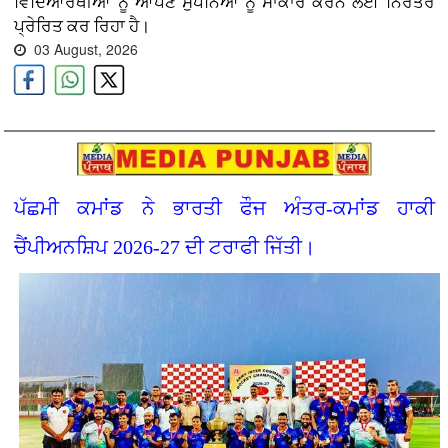
ਵਿਦਿਆਰਥੀਆਂ ਨੂੰ ਆਪਣੇ ਸੁਪਨਿਆਂ ਨੂੰ ਸਾਕਾਰ ਕਰਨ ਲਈ ਨਿਰੰਤਰ
ਪ੍ਰੇਰਿਤ ਕਰ ਰਿਹਾ ਹੈ।
03 August, 2026
ਪੱਛਮੀ ਕਮਾਂਡ ਨੇ ਭਾਰਤੀ ਫੌਜ ਅੰਤਰ-ਕਮਾਂਡ ਹਾਕੀ
ਚੈਂਪੀਅਨਸ਼ਿਪ 2026-27 ਦੀ ਟਰਾਫੀ ਜਿੱਤੀ।