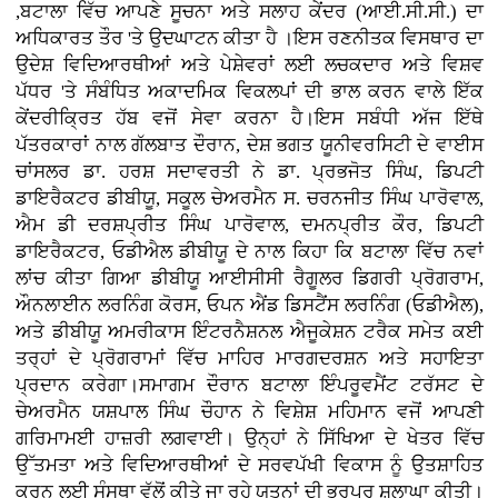
,ਬਟਾਲਾ ਵਿੱਚ ਆਪਣੇ ਸੂਚਨਾ ਅਤੇ ਸਲਾਹ ਕੇਂਦਰ (ਆਈ.ਸੀ.ਸੀ.) ਦਾ
ਅਧਿਕਾਰਤ ਤੌਰ 'ਤੇ ਉਦਘਾਟਨ ਕੀਤਾ ਹੈ ।ਇਸ ਰਣਨੀਤਕ ਵਿਸਥਾਰ ਦਾ
ਉਦੇਸ਼ ਵਿਦਿਆਰਥੀਆਂ ਅਤੇ ਪੇਸ਼ੇਵਰਾਂ ਲਈ ਲਚਕਦਾਰ ਅਤੇ ਵਿਸ਼ਵ
ਪੱਧਰ 'ਤੇ ਸੰਬੰਧਿਤ ਅਕਾਦਮਿਕ ਵਿਕਲਪਾਂ ਦੀ ਭਾਲ ਕਰਨ ਵਾਲੇ ਇੱਕ
ਕੇਂਦਰੀਕ੍ਰਿਤ ਹੱਬ ਵਜੋਂ ਸੇਵਾ ਕਰਨਾ ਹੈ।ਇਸ ਸਬੰਧੀ ਅੱਜ ਇੱਥੇ
ਪੱਤਰਕਾਰਾਂ ਨਾਲ ਗੱਲਬਾਤ ਦੌਰਾਨ, ਦੇਸ਼ ਭਗਤ ਯੂਨੀਵਰਸਿਟੀ ਦੇ ਵਾਈਸ
ਚਾਂਸਲਰ ਡਾ. ਹਰਸ਼ ਸਦਾਵਰਤੀ ਨੇ ਡਾ. ਪ੍ਰਭਜੋਤ ਸਿੰਘ, ਡਿਪਟੀ
ਡਾਇਰੈਕਟਰ ਡੀਬੀਯੂ, ਸਕੂਲ ਚੇਅਰਮੈਨ ਸ. ਚਰਨਜੀਤ ਸਿੰਘ ਪਾਰੋਵਾਲ,
ਐਮ ਡੀ ਦਰਸ਼ਪ੍ਰੀਤ ਸਿੰਘ ਪਾਰੋਵਾਲ, ਦਮਨਪ੍ਰੀਤ ਕੌਰ, ਡਿਪਟੀ
ਡਾਇਰੈਕਟਰ, ਓਡੀਐਲ ਡੀਬੀਯੂ ਦੇ ਨਾਲ ਕਿਹਾ ਕਿ ਬਟਾਲਾ ਵਿੱਚ ਨਵਾਂ
ਲਾਂਚ ਕੀਤਾ ਗਿਆ ਡੀਬੀਯੂ ਆਈਸੀਸੀ ਰੈਗੂਲਰ ਡਿਗਰੀ ਪ੍ਰੋਗਰਾਮ,
ਔਨਲਾਈਨ ਲਰਨਿੰਗ ਕੋਰਸ, ਓਪਨ ਐਂਡ ਡਿਸਟੈਂਸ ਲਰਨਿੰਗ (ਓਡੀਐਲ),
ਅਤੇ ਡੀਬੀਯੂ ਅਮਰੀਕਾਸ ਇੰਟਰਨੈਸ਼ਨਲ ਐਜੂਕੇਸ਼ਨ ਟਰੈਕ ਸਮੇਤ ਕਈ
ਤਰ੍ਹਾਂ ਦੇ ਪ੍ਰੋਗਰਾਮਾਂ ਵਿੱਚ ਮਾਹਿਰ ਮਾਰਗਦਰਸ਼ਨ ਅਤੇ ਸਹਾਇਤਾ
ਪ੍ਰਦਾਨ ਕਰੇਗਾ।ਸਮਾਗਮ ਦੌਰਾਨ ਬਟਾਲਾ ਇੰਪਰੂਵਮੈਂਟ ਟਰੱਸਟ ਦੇ
ਚੇਅਰਮੈਨ ਯਸ਼ਪਾਲ ਸਿੰਘ ਚੌਹਾਨ ਨੇ ਵਿਸ਼ੇਸ਼ ਮਹਿਮਾਨ ਵਜੋਂ ਆਪਣੀ
ਗਰਿਮਾਮਈ ਹਾਜ਼ਰੀ ਲਗਵਾਈ। ਉਨ੍ਹਾਂ ਨੇ ਸਿੱਖਿਆ ਦੇ ਖੇਤਰ ਵਿੱਚ
ਉੱਤਮਤਾ ਅਤੇ ਵਿਦਿਆਰਥੀਆਂ ਦੇ ਸਰਵਪੱਖੀ ਵਿਕਾਸ ਨੂੰ ਉਤਸ਼ਾਹਿਤ
ਕਰਨ ਲਈ ਸੰਸਥਾ ਵੱਲੋਂ ਕੀਤੇ ਜਾ ਰਹੇ ਯਤਨਾਂ ਦੀ ਭਰਪੂਰ ਸ਼ਲਾਘਾ ਕੀਤੀ।