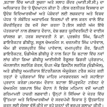
,ਬਟਾਲਾ ਵਿੱਚ ਆਪਣੇ ਸੂਚਨਾ ਅਤੇ ਸਲਾਹ ਕੇਂਦਰ (ਆਈ.ਸੀ.ਸੀ.) ਦਾ
ਅਧਿਕਾਰਤ ਤੌਰ 'ਤੇ ਉਦਘਾਟਨ ਕੀਤਾ ਹੈ ।ਇਸ ਰਣਨੀਤਕ ਵਿਸਥਾਰ ਦਾ
ਉਦੇਸ਼ ਵਿਦਿਆਰਥੀਆਂ ਅਤੇ ਪੇਸ਼ੇਵਰਾਂ ਲਈ ਲਚਕਦਾਰ ਅਤੇ ਵਿਸ਼ਵ
ਪੱਧਰ 'ਤੇ ਸੰਬੰਧਿਤ ਅਕਾਦਮਿਕ ਵਿਕਲਪਾਂ ਦੀ ਭਾਲ ਕਰਨ ਵਾਲੇ ਇੱਕ
ਕੇਂਦਰੀਕ੍ਰਿਤ ਹੱਬ ਵਜੋਂ ਸੇਵਾ ਕਰਨਾ ਹੈ।ਇਸ ਸਬੰਧੀ ਅੱਜ ਇੱਥੇ
ਪੱਤਰਕਾਰਾਂ ਨਾਲ ਗੱਲਬਾਤ ਦੌਰਾਨ, ਦੇਸ਼ ਭਗਤ ਯੂਨੀਵਰਸਿਟੀ ਦੇ ਵਾਈਸ
ਚਾਂਸਲਰ ਡਾ. ਹਰਸ਼ ਸਦਾਵਰਤੀ ਨੇ ਡਾ. ਪ੍ਰਭਜੋਤ ਸਿੰਘ, ਡਿਪਟੀ
ਡਾਇਰੈਕਟਰ ਡੀਬੀਯੂ, ਸਕੂਲ ਚੇਅਰਮੈਨ ਸ. ਚਰਨਜੀਤ ਸਿੰਘ ਪਾਰੋਵਾਲ,
ਐਮ ਡੀ ਦਰਸ਼ਪ੍ਰੀਤ ਸਿੰਘ ਪਾਰੋਵਾਲ, ਦਮਨਪ੍ਰੀਤ ਕੌਰ, ਡਿਪਟੀ
ਡਾਇਰੈਕਟਰ, ਓਡੀਐਲ ਡੀਬੀਯੂ ਦੇ ਨਾਲ ਕਿਹਾ ਕਿ ਬਟਾਲਾ ਵਿੱਚ ਨਵਾਂ
ਲਾਂਚ ਕੀਤਾ ਗਿਆ ਡੀਬੀਯੂ ਆਈਸੀਸੀ ਰੈਗੂਲਰ ਡਿਗਰੀ ਪ੍ਰੋਗਰਾਮ,
ਔਨਲਾਈਨ ਲਰਨਿੰਗ ਕੋਰਸ, ਓਪਨ ਐਂਡ ਡਿਸਟੈਂਸ ਲਰਨਿੰਗ (ਓਡੀਐਲ),
ਅਤੇ ਡੀਬੀਯੂ ਅਮਰੀਕਾਸ ਇੰਟਰਨੈਸ਼ਨਲ ਐਜੂਕੇਸ਼ਨ ਟਰੈਕ ਸਮੇਤ ਕਈ
ਤਰ੍ਹਾਂ ਦੇ ਪ੍ਰੋਗਰਾਮਾਂ ਵਿੱਚ ਮਾਹਿਰ ਮਾਰਗਦਰਸ਼ਨ ਅਤੇ ਸਹਾਇਤਾ
ਪ੍ਰਦਾਨ ਕਰੇਗਾ।ਸਮਾਗਮ ਦੌਰਾਨ ਬਟਾਲਾ ਇੰਪਰੂਵਮੈਂਟ ਟਰੱਸਟ ਦੇ
ਚੇਅਰਮੈਨ ਯਸ਼ਪਾਲ ਸਿੰਘ ਚੌਹਾਨ ਨੇ ਵਿਸ਼ੇਸ਼ ਮਹਿਮਾਨ ਵਜੋਂ ਆਪਣੀ
ਗਰਿਮਾਮਈ ਹਾਜ਼ਰੀ ਲਗਵਾਈ। ਉਨ੍ਹਾਂ ਨੇ ਸਿੱਖਿਆ ਦੇ ਖੇਤਰ ਵਿੱਚ
ਉੱਤਮਤਾ ਅਤੇ ਵਿਦਿਆਰਥੀਆਂ ਦੇ ਸਰਵਪੱਖੀ ਵਿਕਾਸ ਨੂੰ ਉਤਸ਼ਾਹਿਤ
ਕਰਨ ਲਈ ਸੰਸਥਾ ਵੱਲੋਂ ਕੀਤੇ ਜਾ ਰਹੇ ਯਤਨਾਂ ਦੀ ਭਰਪੂਰ ਸ਼ਲਾਘਾ ਕੀਤੀ।