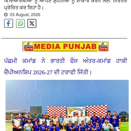
ਵਿਦਿਆਰਥੀਆਂ ਨੂੰ ਆਪਣੇ ਸੁਪਨਿਆਂ ਨੂੰ ਸਾਕਾਰ ਕਰਨ ਲਈ ਨਿਰੰਤਰ
ਪ੍ਰੇਰਿਤ ਕਰ ਰਿਹਾ ਹੈ।
03 August, 2026
ਪੱਛਮੀ ਕਮਾਂਡ ਨੇ ਭਾਰਤੀ ਫੌਜ ਅੰਤਰ-ਕਮਾਂਡ ਹਾਕੀ
ਚੈਂਪੀਅਨਸ਼ਿਪ 2026-27 ਦੀ ਟਰਾਫੀ ਜਿੱਤੀ।