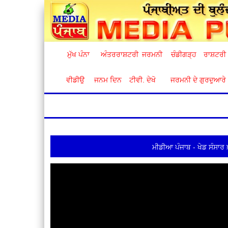
ਮੁੱਖ ਪੰਨਾ
ਅੰਤਰਰਾਸ਼ਟਰੀ
ਜਰਮਨੀ
ਚੰਡੀਗੜ੍ਹ
ਰਾਸ਼ਟਰੀ
ਵੀਡੀਉ
ਜਨਮ ਦਿਨ
ਟੀਵੀ. ਦੇਖੋ
ਜਰਮਨੀ ਦੇ ਗੁਰਦੁਆਰੇ
ਮੀਡੀਆ ਪੰਜਾਬ - ਖੇਡ ਸੰਸਾਰ 