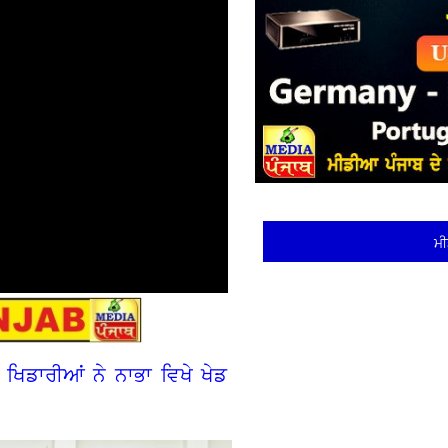
ਮੀ
ਖਿਡਾਰੀਆਂ ਨੇ ਨਾਭਾ ਵਿਖੇ ਖੇਡ