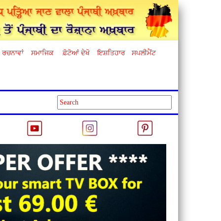
ਰਚਨਾਵਾਂ
ਸਮਾਜਿਕ
ਫ਼ੋਟੋਆਂ ਦੇਖੋ
ਇਸ਼ਤਿਹਾਰ
ਸਪਲੀਮੈਂਟ