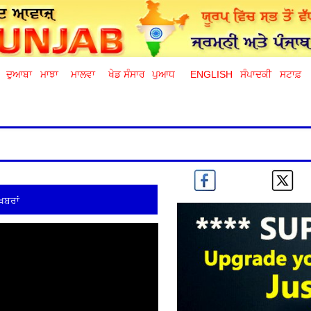
ਦੁਆਬਾ
ਮਾਝਾ
ਮਾਲਵਾ
ਖੇਡ ਸੰਸਾਰ
ਪੁਆਧ
ENGLISH
ਸੰਪਾਦਕੀ
ਸਟਾਫ਼
ਖ਼ਬਰਾਂ