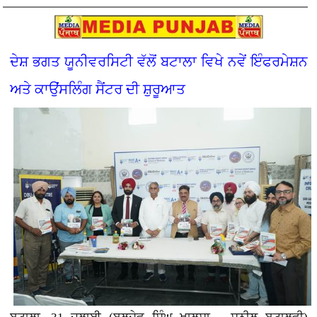
ਦੇਸ਼ ਭਗਤ ਯੂਨੀਵਰਸਿਟੀ ਵੱਲੋਂ ਬਟਾਲਾ ਵਿਖੇ ਨਵੇਂ ਇੰਫਰਮੇਸ਼ਨ
ਅਤੇ ਕਾਉਂਸਲਿੰਗ ਸੈਂਟਰ ਦੀ ਸ਼ੁਰੂਆਤ