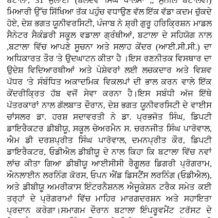
ਬਟਾਲਾ, 31 ਜੁਲਾਈ (ਬਲਦੇਵ ਸਿੰਘ ਖਾਲਸਾ ,, ਸੁਨੀਲ ਬਟਾਲਵੀ)
ਮਿਆਰੀ ਉੱਚ ਸਿੱਖਿਆ ਤੱਕ ਪਹੁੰਚ ਵਧਾਉਣ ਵੱਲ ਇੱਕ ਵੱਡਾ ਕਦਮ ਚੁੱਕਦੇ
ਹੋਏ, ਦੇਸ਼ ਭਗਤ ਯੂਨੀਵਰਸਿਟੀ, ਪੰਜਾਬ ਨੇ ਸ਼੍ਰੀ ਗੁਰੂ ਹਰਿਕ੍ਰਿਸ਼ਨ ਮਾਡਲ
ਸੈਨੇਟਰ ਸੈਕੰਡਰੀ ਸਕੂਲ ਵਡਾਲਾ ਗ੍ਰੰਥੀਆਂ, ਬਟਾਲਾ ਦੇ ਸਹਿਯੋਗ ਨਾਲ
,ਬਟਾਲਾ ਵਿੱਚ ਆਪਣੇ ਸੂਚਨਾ ਅਤੇ ਸਲਾਹ ਕੇਂਦਰ (ਆਈ.ਸੀ.ਸੀ.) ਦਾ
ਅਧਿਕਾਰਤ ਤੌਰ 'ਤੇ ਉਦਘਾਟਨ ਕੀਤਾ ਹੈ ।ਇਸ ਰਣਨੀਤਕ ਵਿਸਥਾਰ ਦਾ
ਉਦੇਸ਼ ਵਿਦਿਆਰਥੀਆਂ ਅਤੇ ਪੇਸ਼ੇਵਰਾਂ ਲਈ ਲਚਕਦਾਰ ਅਤੇ ਵਿਸ਼ਵ
ਪੱਧਰ 'ਤੇ ਸੰਬੰਧਿਤ ਅਕਾਦਮਿਕ ਵਿਕਲਪਾਂ ਦੀ ਭਾਲ ਕਰਨ ਵਾਲੇ ਇੱਕ
ਕੇਂਦਰੀਕ੍ਰਿਤ ਹੱਬ ਵਜੋਂ ਸੇਵਾ ਕਰਨਾ ਹੈ।ਇਸ ਸਬੰਧੀ ਅੱਜ ਇੱਥੇ
ਪੱਤਰਕਾਰਾਂ ਨਾਲ ਗੱਲਬਾਤ ਦੌਰਾਨ, ਦੇਸ਼ ਭਗਤ ਯੂਨੀਵਰਸਿਟੀ ਦੇ ਵਾਈਸ
ਚਾਂਸਲਰ ਡਾ. ਹਰਸ਼ ਸਦਾਵਰਤੀ ਨੇ ਡਾ. ਪ੍ਰਭਜੋਤ ਸਿੰਘ, ਡਿਪਟੀ
ਡਾਇਰੈਕਟਰ ਡੀਬੀਯੂ, ਸਕੂਲ ਚੇਅਰਮੈਨ ਸ. ਚਰਨਜੀਤ ਸਿੰਘ ਪਾਰੋਵਾਲ,
ਐਮ ਡੀ ਦਰਸ਼ਪ੍ਰੀਤ ਸਿੰਘ ਪਾਰੋਵਾਲ, ਦਮਨਪ੍ਰੀਤ ਕੌਰ, ਡਿਪਟੀ
ਡਾਇਰੈਕਟਰ, ਓਡੀਐਲ ਡੀਬੀਯੂ ਦੇ ਨਾਲ ਕਿਹਾ ਕਿ ਬਟਾਲਾ ਵਿੱਚ ਨਵਾਂ
ਲਾਂਚ ਕੀਤਾ ਗਿਆ ਡੀਬੀਯੂ ਆਈਸੀਸੀ ਰੈਗੂਲਰ ਡਿਗਰੀ ਪ੍ਰੋਗਰਾਮ,
ਔਨਲਾਈਨ ਲਰਨਿੰਗ ਕੋਰਸ, ਓਪਨ ਐਂਡ ਡਿਸਟੈਂਸ ਲਰਨਿੰਗ (ਓਡੀਐਲ),
ਅਤੇ ਡੀਬੀਯੂ ਅਮਰੀਕਾਸ ਇੰਟਰਨੈਸ਼ਨਲ ਐਜੂਕੇਸ਼ਨ ਟਰੈਕ ਸਮੇਤ ਕਈ
ਤਰ੍ਹਾਂ ਦੇ ਪ੍ਰੋਗਰਾਮਾਂ ਵਿੱਚ ਮਾਹਿਰ ਮਾਰਗਦਰਸ਼ਨ ਅਤੇ ਸਹਾਇਤਾ
ਪ੍ਰਦਾਨ ਕਰੇਗਾ।ਸਮਾਗਮ ਦੌਰਾਨ ਬਟਾਲਾ ਇੰਪਰੂਵਮੈਂਟ ਟਰੱਸਟ ਦੇ