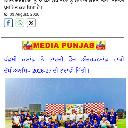
ਵਿਦਿਆਰਥੀਆਂ ਨੂੰ ਆਪਣੇ ਸੁਪਨਿਆਂ ਨੂੰ ਸਾਕਾਰ ਕਰਨ ਲਈ ਨਿਰੰਤਰ
ਪ੍ਰੇਰਿਤ ਕਰ ਰਿਹਾ ਹੈ।
03 August, 2026
ਪੱਛਮੀ ਕਮਾਂਡ ਨੇ ਭਾਰਤੀ ਫੌਜ ਅੰਤਰ-ਕਮਾਂਡ ਹਾਕੀ
ਚੈਂਪੀਅਨਸ਼ਿਪ 2026-27 ਦੀ ਟਰਾਫੀ ਜਿੱਤੀ।