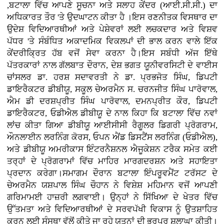
,ਬਟਾਲਾ ਵਿੱਚ ਆਪਣੇ ਸੂਚਨਾ ਅਤੇ ਸਲਾਹ ਕੇਂਦਰ (ਆਈ.ਸੀ.ਸੀ.) ਦਾ
ਅਧਿਕਾਰਤ ਤੌਰ 'ਤੇ ਉਦਘਾਟਨ ਕੀਤਾ ਹੈ ।ਇਸ ਰਣਨੀਤਕ ਵਿਸਥਾਰ ਦਾ
ਉਦੇਸ਼ ਵਿਦਿਆਰਥੀਆਂ ਅਤੇ ਪੇਸ਼ੇਵਰਾਂ ਲਈ ਲਚਕਦਾਰ ਅਤੇ ਵਿਸ਼ਵ
ਪੱਧਰ 'ਤੇ ਸੰਬੰਧਿਤ ਅਕਾਦਮਿਕ ਵਿਕਲਪਾਂ ਦੀ ਭਾਲ ਕਰਨ ਵਾਲੇ ਇੱਕ
ਕੇਂਦਰੀਕ੍ਰਿਤ ਹੱਬ ਵਜੋਂ ਸੇਵਾ ਕਰਨਾ ਹੈ।ਇਸ ਸਬੰਧੀ ਅੱਜ ਇੱਥੇ
ਪੱਤਰਕਾਰਾਂ ਨਾਲ ਗੱਲਬਾਤ ਦੌਰਾਨ, ਦੇਸ਼ ਭਗਤ ਯੂਨੀਵਰਸਿਟੀ ਦੇ ਵਾਈਸ
ਚਾਂਸਲਰ ਡਾ. ਹਰਸ਼ ਸਦਾਵਰਤੀ ਨੇ ਡਾ. ਪ੍ਰਭਜੋਤ ਸਿੰਘ, ਡਿਪਟੀ
ਡਾਇਰੈਕਟਰ ਡੀਬੀਯੂ, ਸਕੂਲ ਚੇਅਰਮੈਨ ਸ. ਚਰਨਜੀਤ ਸਿੰਘ ਪਾਰੋਵਾਲ,
ਐਮ ਡੀ ਦਰਸ਼ਪ੍ਰੀਤ ਸਿੰਘ ਪਾਰੋਵਾਲ, ਦਮਨਪ੍ਰੀਤ ਕੌਰ, ਡਿਪਟੀ
ਡਾਇਰੈਕਟਰ, ਓਡੀਐਲ ਡੀਬੀਯੂ ਦੇ ਨਾਲ ਕਿਹਾ ਕਿ ਬਟਾਲਾ ਵਿੱਚ ਨਵਾਂ
ਲਾਂਚ ਕੀਤਾ ਗਿਆ ਡੀਬੀਯੂ ਆਈਸੀਸੀ ਰੈਗੂਲਰ ਡਿਗਰੀ ਪ੍ਰੋਗਰਾਮ,
ਔਨਲਾਈਨ ਲਰਨਿੰਗ ਕੋਰਸ, ਓਪਨ ਐਂਡ ਡਿਸਟੈਂਸ ਲਰਨਿੰਗ (ਓਡੀਐਲ),
ਅਤੇ ਡੀਬੀਯੂ ਅਮਰੀਕਾਸ ਇੰਟਰਨੈਸ਼ਨਲ ਐਜੂਕੇਸ਼ਨ ਟਰੈਕ ਸਮੇਤ ਕਈ
ਤਰ੍ਹਾਂ ਦੇ ਪ੍ਰੋਗਰਾਮਾਂ ਵਿੱਚ ਮਾਹਿਰ ਮਾਰਗਦਰਸ਼ਨ ਅਤੇ ਸਹਾਇਤਾ
ਪ੍ਰਦਾਨ ਕਰੇਗਾ।ਸਮਾਗਮ ਦੌਰਾਨ ਬਟਾਲਾ ਇੰਪਰੂਵਮੈਂਟ ਟਰੱਸਟ ਦੇ
ਚੇਅਰਮੈਨ ਯਸ਼ਪਾਲ ਸਿੰਘ ਚੌਹਾਨ ਨੇ ਵਿਸ਼ੇਸ਼ ਮਹਿਮਾਨ ਵਜੋਂ ਆਪਣੀ
ਗਰਿਮਾਮਈ ਹਾਜ਼ਰੀ ਲਗਵਾਈ। ਉਨ੍ਹਾਂ ਨੇ ਸਿੱਖਿਆ ਦੇ ਖੇਤਰ ਵਿੱਚ
ਉੱਤਮਤਾ ਅਤੇ ਵਿਦਿਆਰਥੀਆਂ ਦੇ ਸਰਵਪੱਖੀ ਵਿਕਾਸ ਨੂੰ ਉਤਸ਼ਾਹਿਤ
ਕਰਨ ਲਈ ਸੰਸਥਾ ਵੱਲੋਂ ਕੀਤੇ ਜਾ ਰਹੇ ਯਤਨਾਂ ਦੀ ਭਰਪੂਰ ਸ਼ਲਾਘਾ ਕੀਤੀ।