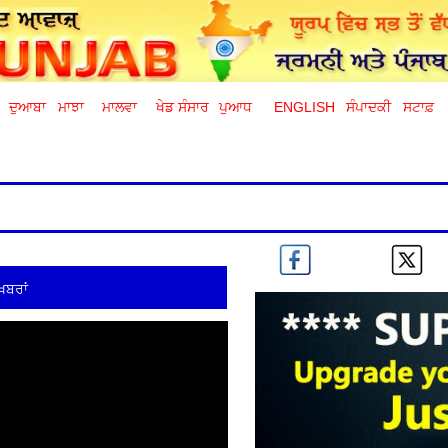
ਦੁਆਬਾ
ਮਾਝਾ
ਮਾਲਵਾ
ਖੇਡ ਸੰਸਾਰ
ਪੁਆਧ
ENGLISH
ਸੰਪਾਦਕੀ
ਸਟਾਫ਼
ਖ਼ਬਰਾਂ