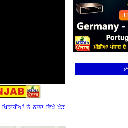
ਮੀ
ਖਿਡਾਰੀਆਂ ਨੇ ਨਾਭਾ ਵਿਖੇ ਖੇਡ