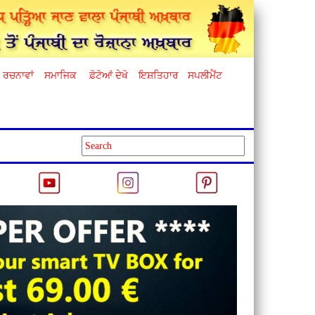
ਰਚਨਾਵਾਂ
ਸਮਾਜਿਕ
ਫ਼ੋਟੋਆਂ ਦੇਖੋ
ਇਸ਼ਤਿਹਾਰ
ਸਪਲੀਮੈਂਟ