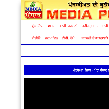
ਮੁੱਖ ਪੰਨਾ
ਅੰਤਰਰਾਸ਼ਟਰੀ
ਜਰਮਨੀ
ਚੰਡੀਗੜ੍ਹ
ਰਾਸ਼ਟਰੀ
ਵੀਡੀਉ
ਜਨਮ ਦਿਨ
ਟੀਵੀ. ਦੇਖੋ
ਜਰਮਨੀ ਦੇ ਗੁਰਦੁਆਰੇ
ਮੀਡੀਆ ਪੰਜਾਬ - ਖੇਡ ਸੰਸਾਰ 