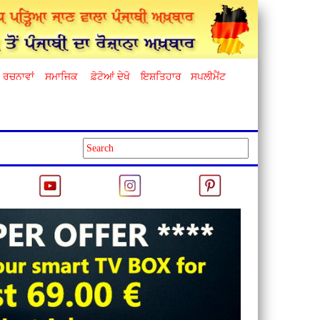
ਰਚਨਾਵਾਂ
ਸਮਾਜਿਕ
ਫ਼ੋਟੋਆਂ ਦੇਖੋ
ਇਸ਼ਤਿਹਾਰ
ਸਪਲੀਮੈਂਟ