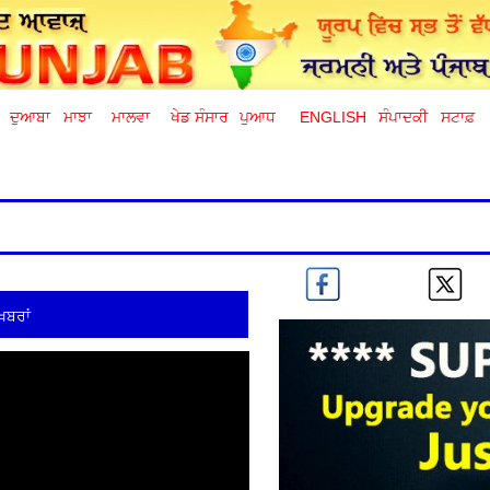
ਦੁਆਬਾ
ਮਾਝਾ
ਮਾਲਵਾ
ਖੇਡ ਸੰਸਾਰ
ਪੁਆਧ
ENGLISH
ਸੰਪਾਦਕੀ
ਸਟਾਫ਼
ਖ਼ਬਰਾਂ