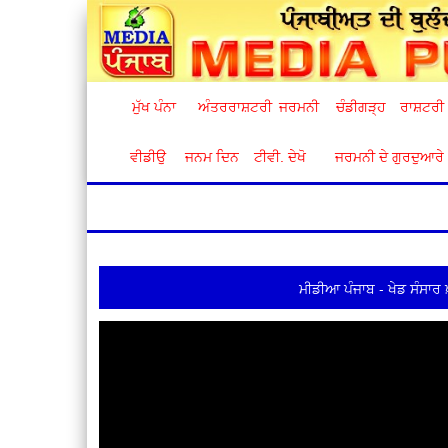
ਮੁੱਖ ਪੰਨਾ
ਅੰਤਰਰਾਸ਼ਟਰੀ
ਜਰਮਨੀ
ਚੰਡੀਗੜ੍ਹ
ਰਾਸ਼ਟਰੀ
ਵੀਡੀਉ
ਜਨਮ ਦਿਨ
ਟੀਵੀ. ਦੇਖੋ
ਜਰਮਨੀ ਦੇ ਗੁਰਦੁਆਰੇ
ਮੀਡੀਆ ਪੰਜਾਬ - ਖੇਡ ਸੰਸਾਰ 