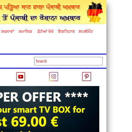
ਰਚਨਾਵਾਂ
ਸਮਾਜਿਕ
ਫ਼ੋਟੋਆਂ ਦੇਖੋ
ਇਸ਼ਤਿਹਾਰ
ਸਪਲੀਮੈਂਟ