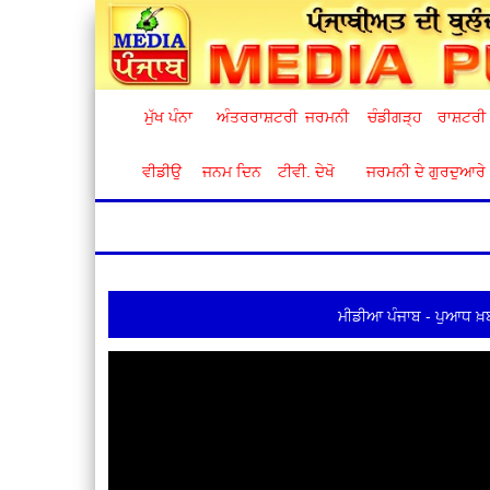
ਮੁੱਖ ਪੰਨਾ
ਅੰਤਰਰਾਸ਼ਟਰੀ
ਜਰਮਨੀ
ਚੰਡੀਗੜ੍ਹ
ਰਾਸ਼ਟਰੀ
ਵੀਡੀਉ
ਜਨਮ ਦਿਨ
ਟੀਵੀ. ਦੇਖੋ
ਜਰਮਨੀ ਦੇ ਗੁਰਦੁਆਰੇ
ਮੀਡੀਆ ਪੰਜਾਬ - ਪੁਆਧ ਖ਼ਬ