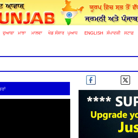
ਦੁਆਬਾ
ਮਾਝਾ
ਮਾਲਵਾ
ਖੇਡ ਸੰਸਾਰ
ਪੁਆਧ
ENGLISH
ਸੰਪਾਦਕੀ
ਸਟਾਫ਼
ਰਾਂ