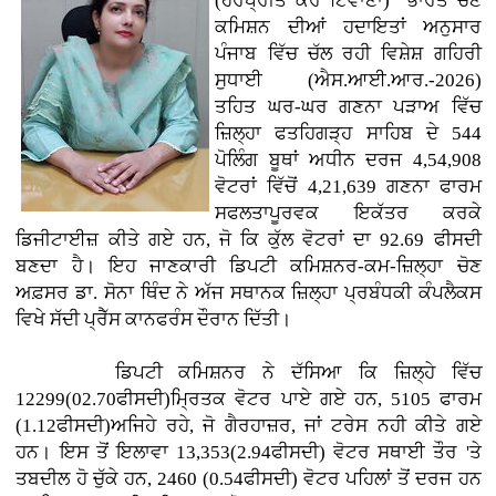
(ਹਰਪ੍ਰੀਤ ਕੌਰ ਟਿਵਾਣਾ)
ਭਾਰਤ ਚੋਣ
ਕਮਿਸ਼ਨ ਦੀਆਂ ਹਦਾਇਤਾਂ ਅਨੁਸਾਰ
ਪੰਜਾਬ ਵਿੱਚ ਚੱਲ ਰਹੀ ਵਿਸ਼ੇਸ਼ ਗਹਿਰੀ
ਸੁਧਾਈ (ਐਸ.ਆਈ.ਆਰ.-2026)
ਤਹਿਤ ਘਰ-ਘਰ ਗਣਨਾ ਪੜਾਅ ਵਿੱਚ
ਜ਼ਿਲ੍ਹਾ ਫਤਹਿਗੜ੍ਹ ਸਾਹਿਬ ਦੇ 544
ਪੋਲਿੰਗ ਬੂਥਾਂ ਅਧੀਨ ਦਰਜ 4,54,908
ਵੋਟਰਾਂ ਵਿੱਚੋਂ 4,21,639 ਗਣਨਾ ਫਾਰਮ
ਸਫਲਤਾਪੂਰਵਕ ਇਕੱਤਰ ਕਰਕੇ
ਡਿਜੀਟਾਈਜ਼ ਕੀਤੇ ਗਏ ਹਨ, ਜੋ ਕਿ ਕੁੱਲ ਵੋਟਰਾਂ ਦਾ 92.69 ਫੀਸਦੀ
ਬਣਦਾ ਹੈ। ਇਹ ਜਾਣਕਾਰੀ ਡਿਪਟੀ ਕਮਿਸ਼ਨਰ-ਕਮ-ਜ਼ਿਲ੍ਹਾ ਚੋਣ
ਅਫ਼ਸਰ ਡਾ. ਸੋਨਾ ਥਿੰਦ ਨੇ ਅੱਜ ਸਥਾਨਕ ਜ਼ਿਲ੍ਹਾ ਪ੍ਰਬੰਧਕੀ ਕੰਪਲੈਕਸ
ਵਿਖੇ ਸੱਦੀ ਪ੍ਰੈੱਸ ਕਾਨਫਰੰਸ ਦੌਰਾਨ ਦਿੱਤੀ।
ਡਿਪਟੀ ਕਮਿਸ਼ਨਰ ਨੇ ਦੱਸਿਆ ਕਿ ਜ਼ਿਲ੍ਹੇ ਵਿੱਚ
12299(02.70ਫੀਸਦੀ)ਮ੍ਰਿਤਕ ਵੋਟਰ ਪਾਏ ਗਏ ਹਨ, 5105 ਫਾਰਮ
(1.12ਫੀਸਦੀ)ਅਜਿਹੇ ਰਹੇ, ਜੋ ਗੈਰਹਾਜ਼ਰ, ਜਾਂ ਟਰੇਸ ਨਹੀ ਕੀਤੇ ਗਏ
ਹਨ। ਇਸ ਤੋਂ ਇਲਾਵਾ 13,353(2.94ਫੀਸਦੀ) ਵੋਟਰ ਸਥਾਈ ਤੌਰ 'ਤੇ
ਤਬਦੀਲ ਹੋ ਚੁੱਕੇ ਹਨ, 2460 (0.54ਫੀਸਦੀ) ਵੋਟਰ ਪਹਿਲਾਂ ਤੋਂ ਦਰਜ ਹਨ