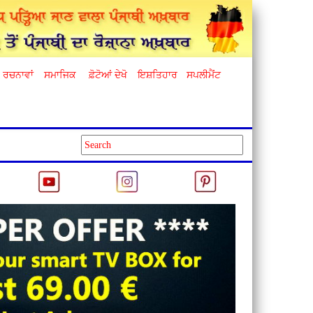
ਰਚਨਾਵਾਂ
ਸਮਾਜਿਕ
ਫ਼ੋਟੋਆਂ ਦੇਖੋ
ਇਸ਼ਤਿਹਾਰ
ਸਪਲੀਮੈਂਟ