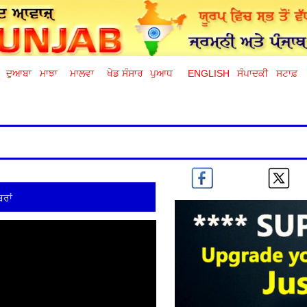
ਦੁਆਬਾ
ਮਾਝਾ
ਮਾਲਵਾ
ਖੇਡ ਸੰਸਾਰ
ਪੁਆਧ
ENGLISH
ਸੰਪਾਦਕੀ
ਸਟਾਫ਼
ਰਾਂ