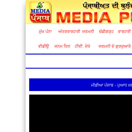
ਮੁੱਖ ਪੰਨਾ
ਅੰਤਰਰਾਸ਼ਟਰੀ
ਜਰਮਨੀ
ਚੰਡੀਗੜ੍ਹ
ਰਾਸ਼ਟਰੀ
ਵੀਡੀਉ
ਜਨਮ ਦਿਨ
ਟੀਵੀ. ਦੇਖੋ
ਜਰਮਨੀ ਦੇ ਗੁਰਦੁਆਰੇ
ਮੀਡੀਆ ਪੰਜਾਬ - ਪੁਆਧ ਖ਼ਬ