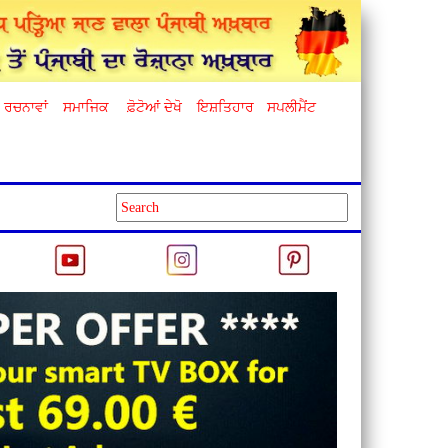
ਰਚਨਾਵਾਂ
ਸਮਾਜਿਕ
ਫ਼ੋਟੋਆਂ ਦੇਖੋ
ਇਸ਼ਤਿਹਾਰ
ਸਪਲੀਮੈਂਟ