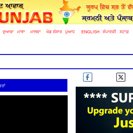
ਦੁਆਬਾ
ਮਾਝਾ
ਮਾਲਵਾ
ਖੇਡ ਸੰਸਾਰ
ਪੁਆਧ
ENGLISH
ਸੰਪਾਦਕੀ
ਸਟਾਫ਼
ਰਾਂ