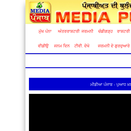
ਮੁੱਖ ਪੰਨਾ
ਅੰਤਰਰਾਸ਼ਟਰੀ
ਜਰਮਨੀ
ਚੰਡੀਗੜ੍ਹ
ਰਾਸ਼ਟਰੀ
ਵੀਡੀਉ
ਜਨਮ ਦਿਨ
ਟੀਵੀ. ਦੇਖੋ
ਜਰਮਨੀ ਦੇ ਗੁਰਦੁਆਰੇ
ਮੀਡੀਆ ਪੰਜਾਬ - ਪੁਆਧ ਖ਼ਬ