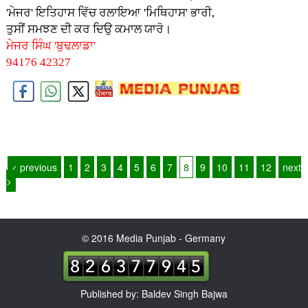
'ਮੇਜਰ' ਇਤਿਹਾਸ ਵਿੱਚ ਰਲਾਇਆ 'ਮਿਥਿਹਾਸ' ਭਾਰੀ,
ਤੁਸੀਂ ਸਮਝਣ ਦੀ ਕਰ ਦਿਉ ਕਮਾਲ ਯਾਰੋ।
ਮੇਜਰ ਸਿੰਘ 'ਬੁਢਲਾਡਾ'
94176 42327
< previous
1
2
3
4
5
6
7
8
9
10
11
12
next
>
© 2016 Media Punjab - Germany
Published by: Baldev Singh Bajwa