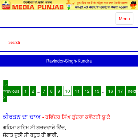
Toggle
Menu
navigatio
Ravinder-Singh-Kundra
<
previous
1
2
...
7
8
9
10
11
12
13
...
16
17
next
>
ਕੀਰਤਨ ਦਾ ਚਾਅ
- ਰਵਿੰਦਰ ਸਿੰਘ ਕੁੰਦਰਾ ਕਵੈਂਟਰੀ ਯੂ ਕੇ
ਗਹਿਮਾ ਗਹਿਮ ਸੀ ਗੁਰਦਵਾਰੇ ਵਿੱਚ,
ਸੰਗਤ ਜੁੜੀ ਸੀ ਬਹੁਤ ਹੀ ਭਾਰੀ,