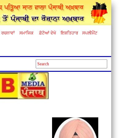
ਰਚਨਾਵਾਂ
ਸਮਾਜਿਕ
ਫ਼ੋਟੋਆਂ ਦੇਖੋ
ਇਸ਼ਤਿਹਾਰ
ਸਪਲੀਮੈਂਟ