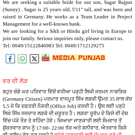
We are seeking a suitable bride for our son, Sagar Rajput
(Sunny) . Sagar is 25 years old, 5'11" tall, and was born and
raised in Germany. He works as a Team Leader in Project
Management for a well-known bank.
We are looking for a Sikh or Hindu girl living in Europe to
join our family. Serious inquiries only, please contact us.
Tel: 0049/15122846983
Tel: 0049/1712129275
ਵਰ ਦੀ ਲੋੜ
ਬਹੁਤ ਚੰਗੇ ਘਰ ਪਰਿਵਾਰ ਵਿੱਚੋਂ ਵਧੀਆ ਪੜ੍ਹੀ ਲਿਖੀ ਜਰਮਨ ਨਾਗਰਿਕ
(Germany Citizen) ਪਰਮਾਰ
ਰਾਜਪੂਤ
ਸਿੱਖ ਲੜਕੀ ਉਮਰ 35 ਸਾਲ ਕੱਦ
5.5 ਜੋ ਕਿ ਦਫ਼ਤਰੀ ਨੌਕਰੀ (Office Job) ਕਰਦੀ ਹੈ। ਉਸ ਲਈ ਪੜ੍ਹੇ
ਲਿਖੇ ਸਿੱਖ ਸਰਦਾਰ ਲੜਕੇ ਦੀ ਜ਼ਰੂਰਤ ਹੈ। ਲੜਕਾ ਯੂਰੋਪ ਦੇ ਕਿਸੇ ਵੀ ਦੇਸ਼
ਵਿੱਚ ਪੱਕੇ ਤੌਰ ਤੇ ਰਹਿੰਦਾ ਹੋਵੇ। ਜ਼ਿਆਦਾ ਜਾਣਕਾਰੀ ਲਈ ਸੌਮਵਾਰ ਤੋਂ
ਸ਼ੁੱਕਰਵਾਰ ਸ਼ਾਮ ਨੂੰ 17:00- 22:00 ਤੱਕ ਅਤੇ ਸ਼ਨੀਵਾਰ, ਐਤਵਾਰ ਕਿਸੇ