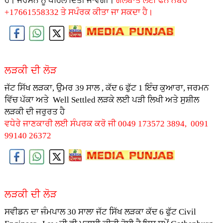
ਹੈ। ਜਰਮਨ ਨੂੰ ਪਹਿਲ ਦਿੱਤੀ ਜਾਵੇਗੀ।
ਗੱਲਬਾਤ ਲਈ ਫੋਨ ਨੰਬਰ
+17661558332 ਤੇ ਸਪੰਰਕ ਕੀਤਾ ਜਾ ਸਕਦਾ ਹੈ।
ਲੜਕੀ ਦੀ ਲੋੜ
ਜੱਟ ਸਿੱਖ ਲੜਕਾ, ਉਮਰ 39 ਸਾਲ , ਕੱਦ 6 ਫੁੱਟ 1 ਇੰਚ ਕੁਆਰਾ, ਜਰਮਨ
ਵਿੱਚ ਪੱਕਾ ਅਤੇ Well Settled ਲੜਕੇ ਲਈ ਪੜੀ ਲਿਖੀ ਅਤੇ ਸੁਸ਼ੀਲ
ਲੜਕੀ ਦੀ ਜਰੁਰਤ ਹੈ
ਵਧੇਰੇ ਜਾਣਕਾਰੀ ਲਈ ਸੰਪਰਕ ਕਰੋ ਜੀ 0049 173572 3894, 0091
99140 26372
ਲੜਕੀ ਦੀ ਲੋੜ
ਸਵੀਡਨ ਦਾ ਜੰਮਪਾਲ 30 ਸਾਲਾ ਜੱਟ ਸਿੱਖ ਲੜਕਾ ਕੱਦ 6 ਫੁੱਟ Civil