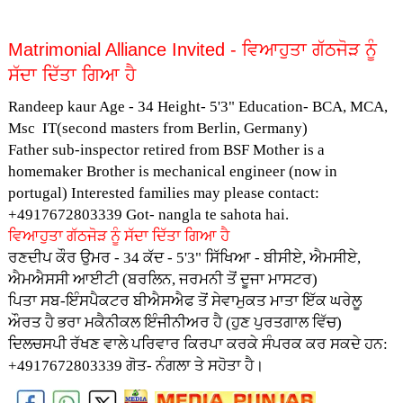
Matrimonial Alliance Invited - ਵਿਆਹੁਤਾ ਗੱਠਜੋੜ ਨੂੰ
ਸੱਦਾ ਦਿੱਤਾ ਗਿਆ ਹੈ
Randeep kaur Age - 34 Height- 5'3" Education- BCA, MCA,
Msc IT(second masters from Berlin, Germany)
Father sub-inspector retired from BSF Mother is a
homemaker Brother is mechanical engineer (now in
portugal) Interested families may please contact:
+4917672803339 Got- nangla te sahota hai.
ਵਿਆਹੁਤਾ ਗੱਠਜੋੜ ਨੂੰ ਸੱਦਾ ਦਿੱਤਾ ਗਿਆ ਹੈ
ਰਣਦੀਪ ਕੌਰ ਉਮਰ - 34 ਕੱਦ - 5'3" ਸਿੱਖਿਆ - ਬੀਸੀਏ, ਐਮਸੀਏ,
ਐਮਐਸਸੀ ਆਈਟੀ (ਬਰਲਿਨ, ਜਰਮਨੀ ਤੋਂ ਦੂਜਾ ਮਾਸਟਰ)
ਪਿਤਾ ਸਬ-ਇੰਸਪੈਕਟਰ ਬੀਐਸਐਫ ਤੋਂ ਸੇਵਾਮੁਕਤ ਮਾਤਾ ਇੱਕ ਘਰੇਲੂ
ਔਰਤ ਹੈ ਭਰਾ ਮਕੈਨੀਕਲ ਇੰਜੀਨੀਅਰ ਹੈ (ਹੁਣ ਪੁਰਤਗਾਲ ਵਿੱਚ)
ਦਿਲਚਸਪੀ ਰੱਖਣ ਵਾਲੇ ਪਰਿਵਾਰ ਕਿਰਪਾ ਕਰਕੇ ਸੰਪਰਕ ਕਰ ਸਕਦੇ ਹਨ:
+4917672803339 ਗੋਤ- ਨੰਗਲਾ ਤੇ ਸਹੋਤਾ ਹੈ।