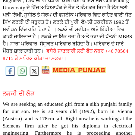
Engineer , Law ਦੀ ਵੀ ਪੜਾਈ ਕੀਤੀ ਹੋਈ ਹੈ ਇਸ ਸਮੇਂ Gothenburg
University ਦੇ ਵਿੱਚ ਅਧਿਆਪੱਕ ਦੇ ਤੌਰ ਤੇ ਕੰਮ ਕਰ ਰਿਹਾ ਹੈ ਉਸ ਲਈ
ਪੜੀ ਲਿਖੀ, ਸੁਸ਼ੀਲ ਤੇ ਯੌਰਪ ਦੀ ਵਸਨੀਕ ਪਰਿਵਾਰ ਵਿਚ ਰਹਿਣ ਵਾਲੀ ਜੱਟ
ਸਿੱਖ ਲੜਕੀ ਦੀ ਜਰੂਰਤ ਹੈ। ਲੜਕੇ ਦੀ ਪੂਰੀ ਫੈਮਲੀ ਤਕਰੀਬਨ 1992 ਤੋਂ
ਸਵੀਡਨ ਵਿੱਚ ਰਹਿ ਰਿਹਾ ਹੈ । ਲੜਕੇ ਦੀ ਸਵੀਡਨ ਅਤੇ ਇੰਡੀਆ ਵਿਚ
ਕਾਫੀ ਜਾਇਦਾਦ ਹੈ । ਲੜਕੇ ਦਾ ਇੱਕ ਭਰਾ ਹੈ ਅਤੇ ਭਰਾ ਦੀ ਪੱਤਨੀ MBBS
ਹੈ। ਸਾਰਾ ਪਰਿਵਾਰ ਸੰਯੁਕਤ ਪਰਿਵਾਰ ਰਹਿੰਦਾ ਹੈ। ਪਰਿਵਾਰ ਦੇ ਸਾਰੇ
ਮੈਂਬਰ ਸ਼ਾਕਾਹਾਰੀ ਹਨ।
ਵਧੇਰੇ ਜਾਣਕਾਰੀ ਲਈ ਫੋਨ ਨੰਬਰ +46 70564
8715 ਤੇ ਸਪੰਰਕ ਕੀਤਾ ਜਾ ਸਕਦਾ।
ਲੜਕੀ ਦੀ ਲੋੜ
We are seeking an educated girl from a sikh punjabi family
for our son. He is 30 years old (1992), born in Vienna
(Austria) and is 178cm tall. Right now he is working at the
Siemens firm after he got his diploma in electrical
engineering. Furthermore he is proceeding another