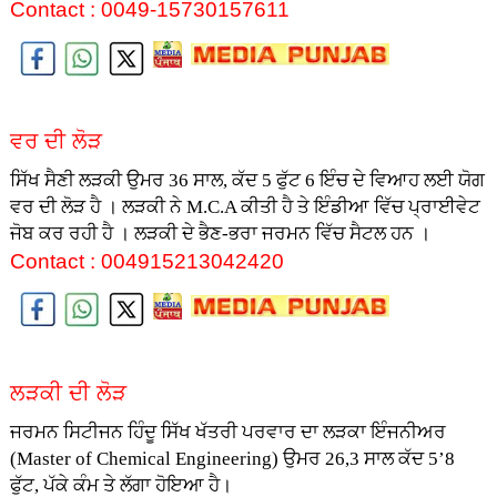
Contact : 0049-15730157611
ਵਰ ਦੀ ਲੋੜ
ਸਿੱਖ ਸੈਣੀ ਲੜਕੀ ਉਮਰ 36 ਸਾਲ, ਕੱਦ 5 ਫੁੱਟ 6 ਇੰਚ ਦੇ ਵਿਆਹ ਲਈ ਯੋਗ
ਵਰ ਦੀ ਲੋੜ ਹੈ । ਲੜਕੀ ਨੇ M.C.A ਕੀਤੀ ਹੈ ਤੇ ਇੰਡੀਆ ਵਿੱਚ ਪ੍ਰਾਈਵੇਟ
ਜੋਬ ਕਰ ਰਹੀ ਹੈ । ਲੜਕੀ ਦੇ ਭੈਣ-ਭਰਾ ਜਰਮਨ ਵਿੱਚ ਸੈਟਲ ਹਨ ।
Contact : 004915213042420
ਲੜਕੀ ਦੀ ਲੋੜ
ਜਰਮਨ ਸਿਟੀਜਨ ਹਿੰਦੂ ਸਿੱਖ ਖੱਤਰੀ ਪਰਵਾਰ ਦਾ ਲੜਕਾ ਇੰਜਨੀਅਰ
(Master of Chemical Engineering)
ਉਮਰ 26,3 ਸਾਲ ਕੱਦ 5’8
ਫੁੱਟ, ਪੱਕੇ ਕੰਮ ਤੇ ਲੱਗਾ ਹੋਇਆ ਹੈ।