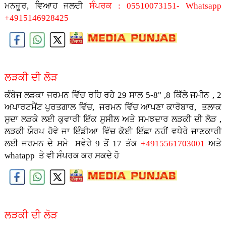
ਮਨਜ਼ੂਰ, ਵਿਆਹ ਜਲਦੀ
ਸੰਪਰਕ : 05510073151- Whatsapp
+4915146928425
ਲੜਕੀ ਦੀ ਲੋੜ
ਕੰਬੋਜ ਲੜਕਾ ਜਰਮਨ ਵਿੱਚ ਰਹਿ ਰਹੇ 29 ਸਾਲ 5-8" ,8 ਕਿੱਲੇ ਜਮੀਨ , 2
ਅਪਾਰਟਮੈਂਟ ਪੁਰਤਗਾਲ ਵਿੱਚ, ਜਰਮਨ ਵਿੱਚ ਆਪਣਾ ਕਾਰੋਬਾਰ, ਤਲਾਕ
ਸੁਦਾ ਲੜਕੇ ਲਈ ਕੁਵਾਰੀ ਇੱਕ ਸੁਸੀਲ ਅਤੇ ਸਮਝਦਾਰ ਲੜਕੀ ਦੀ ਲੋੜ ,
ਲੜਕੀ ਯੌਰਪ ਹੋਵੇ ਜਾ ਇੰਡੀਆ ਵਿੱਚ ਕੋਈ ਇੱਛਾ ਨਹੀਂ ਵਧੇਰੇ ਜਾਣਕਾਰੀ
ਲਈ ਜਰਮਨ ਦੇ ਸਮੇ ਸਵੇਰੇ 9 ਤੋਂ 17 ਤੱਕ
+4915561703001
ਅਤੇ
whatapp ਤੇ ਵੀ ਸੰਪਰਕ ਕਰ ਸਕਦੇ ਹੋ
ਲੜਕੀ ਦੀ ਲੋੜ