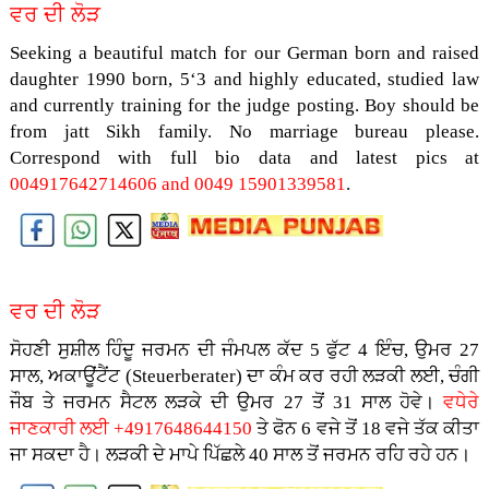
ਵਰ ਦੀ ਲੋੜ
Seeking a beautiful match for our German born and raised
daughter 1990 born, 5‘3 and highly educated, studied law
and currently training for the judge posting. Boy should be
from jatt Sikh family. No marriage bureau please.
Correspond with full bio data and latest pics at
004917642714606 and 0049 15901339581
.
ਵਰ ਦੀ ਲੋੜ
ਸੋਹਣੀ ਸੁਸ਼ੀਲ ਹਿੰਦੂ ਜਰਮਨ ਦੀ ਜੰਮਪਲ ਕੱਦ 5 ਫੁੱਟ 4 ਇੰਚ, ਉਮਰ 27
ਸਾਲ, ਅਕਾਊਂਟੈਂਟ (Steuerberater) ਦਾ ਕੰਮ ਕਰ ਰਹੀ ਲੜਕੀ ਲਈ, ਚੰਗੀ
ਜੌਬ ਤੇ ਜਰਮਨ ਸੈਟਲ ਲੜਕੇ ਦੀ ਉਮਰ 27 ਤੋਂ 31 ਸਾਲ ਹੋਵੇ।
ਵਧੇਰੇ
ਜਾਣਕਾਰੀ ਲਈ +4917648644150
ਤੇ ਫੋਨ 6 ਵਜੇ ਤੋਂ 18 ਵਜੇ ਤੱਕ ਕੀਤਾ
ਜਾ ਸਕਦਾ ਹੈ। ਲੜਕੀ ਦੇ ਮਾਪੇ ਪਿੱਛਲੇ 40 ਸਾਲ ਤੋਂ ਜਰਮਨ ਰਹਿ ਰਹੇ ਹਨ।