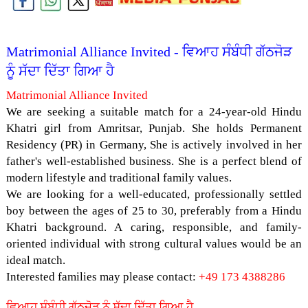
Matrimonial Alliance Invited - ਵਿਆਹ ਸੰਬੰਧੀ ਗੱਠਜੋੜ
ਨੂੰ ਸੱਦਾ ਦਿੱਤਾ ਗਿਆ ਹੈ
Matrimonial Alliance Invited
We are seeking a suitable match for a 24-year-old Hindu
Khatri girl from Amritsar, Punjab. She holds Permanent
Residency (PR) in Germany, She is actively involved in her
father's well-established business. She is a perfect blend of
modern lifestyle and traditional family values.
We are looking for a well-educated, professionally settled
boy between the ages of 25 to 30, preferably from a Hindu
Khatri background. A caring, responsible, and family-
oriented individual with strong cultural values would be an
ideal match.
Interested families may please contact:
+49 173 4388286
ਵਿਆਹ ਸੰਬੰਧੀ ਗੱਠਜੋੜ ਨੂੰ ਸੱਦਾ ਦਿੱਤਾ ਗਿਆ ਹੈ