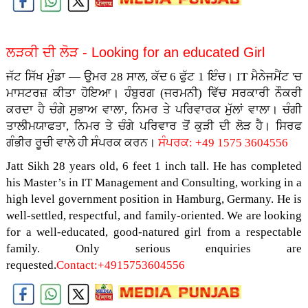
ਲੜਕੀ ਦੀ ਲੋੜ -
Looking for an educated Girl
ਜੱਟ ਸਿੱਖ ਮੁੰਡਾ
—
ਉਮਰ 28 ਸਾਲ, ਕੱਦ 6 ਫੁੱਟ 1 ਇੰਚ।
IT
ਮੈਨੇਜਮੈਂਟ 'ਚ
ਮਾਸਟਰਜ਼ ਕੀਤਾ ਹੋਇਆ। ਹੰਬੁਰਗ (ਜਰਮਨੀ) ਵਿੱਚ ਸਰਕਾਰੀ ਨੌਕਰੀ
ਕਰਦਾ ਹੈ ਚੰਗੇ ਸੁਭਾਅ ਵਾਲਾ, ਨਿਮਰ ਤੇ ਪਰਿਵਾਰਕ ਮੁੱਲਾਂ ਵਾਲਾ।
ਚੰਗੀ
ਤਾਲੀਮਯਾਫਤਾ, ਨਿਮਰ ਤੇ ਚੰਗੇ ਪਰਿਵਾਰ ਤੋਂ ਕੁੜੀ ਦੀ ਲੋੜ ਹੈ।
ਸਿਰਫ
ਗੰਭੀਰ ਰੂਚੀ ਵਾਲੇ ਹੀ ਸੰਪਰਕ ਕਰਨ।
ਸੰਪਰਕ: +49 1575 3604556
Jatt
Sikh 28 years old, 6 feet 1 inch tall. He has completed
his Master’s in IT Management and Consulting, working in a
high level government position in Hamburg, Germany. He is
well-settled, respectful, and family-oriented. We are looking
for a well-educated, good-natured girl from a respectable
family. Only serious enquiries are
requested.
Contact
:+4915753604556