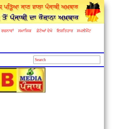
ਰਚਨਾਵਾਂ
ਸਮਾਜਿਕ
ਫ਼ੋਟੋਆਂ ਦੇਖੋ
ਇਸ਼ਤਿਹਾਰ
ਸਪਲੀਮੈਂਟ