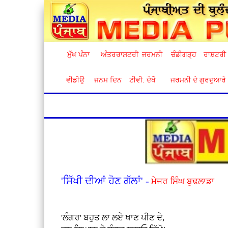
ਮੁੱਖ ਪੰਨਾ
ਅੰਤਰਰਾਸ਼ਟਰੀ
ਜਰਮਨੀ
ਚੰਡੀਗੜ੍ਹ
ਰਾਸ਼ਟਰੀ
ਵੀਡੀਉ
ਜਨਮ ਦਿਨ
ਟੀਵੀ. ਦੇਖੋ
ਜਰਮਨੀ ਦੇ ਗੁਰਦੁਆਰੇ
'ਸਿੱਖੀ ਦੀਆਂ ਹੋਣ ਗੱਲਾਂ' -
ਮੇਜਰ ਸਿੰਘ ਬੁਢਲਾਡਾ
'ਲੰਗਰ' ਬਹੁਤ ਲਾ ਲ‌ਏ ਖਾਣ ਪੀਣ ਦੇ,