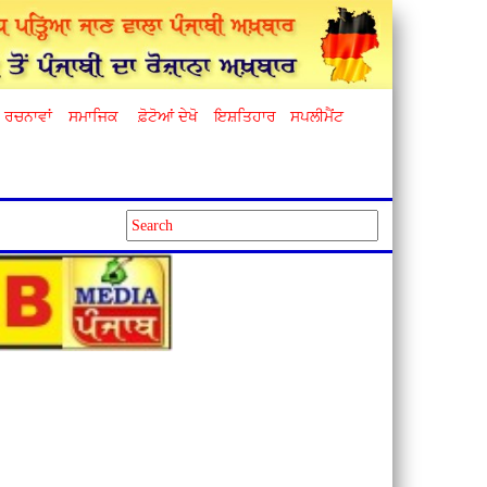
ਰਚਨਾਵਾਂ
ਸਮਾਜਿਕ
ਫ਼ੋਟੋਆਂ ਦੇਖੋ
ਇਸ਼ਤਿਹਾਰ
ਸਪਲੀਮੈਂਟ