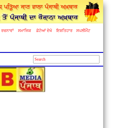
ਰਚਨਾਵਾਂ
ਸਮਾਜਿਕ
ਫ਼ੋਟੋਆਂ ਦੇਖੋ
ਇਸ਼ਤਿਹਾਰ
ਸਪਲੀਮੈਂਟ