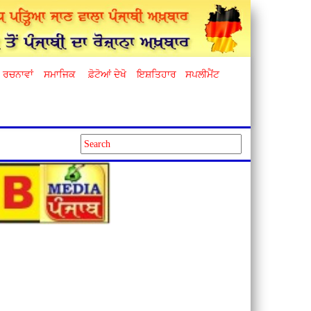
ਰਚਨਾਵਾਂ
ਸਮਾਜਿਕ
ਫ਼ੋਟੋਆਂ ਦੇਖੋ
ਇਸ਼ਤਿਹਾਰ
ਸਪਲੀਮੈਂਟ