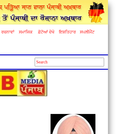
ਰਚਨਾਵਾਂ
ਸਮਾਜਿਕ
ਫ਼ੋਟੋਆਂ ਦੇਖੋ
ਇਸ਼ਤਿਹਾਰ
ਸਪਲੀਮੈਂਟ