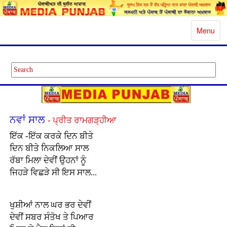
Toggle
Menu
navigatio
ਨਵਾਂ ਸਾਲ
- ਪ੍ਰੀਤ ਰਾਮਗੜ੍ਹੀਆ
ਇੱਕ -ਇੱਕ ਕਰਕੇ ਦਿਨ ਬੀਤੇ
ਦਿਨ ਬੀਤੇ ਨਿਕਲਿਆ ਸਾਲ
ਰੱਬਾ ਮਿਲਾ ਦੇਵੀਂ ਉਹਨਾਂ ਨੂੰ
ਜਿਹੜੇ ਵਿਛੜੇ ਸੀ ਇਸ ਸਾਲ...
ਖੁਸ਼ੀਆਂ ਨਾਲ ਘਰ ਭਰ ਦੇਵੀਂ
ਦੇਵੀਂ ਸਬਰ ਸੰਤੋਖ ਤੇ ਪਿਆਰ