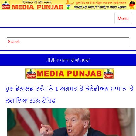
Toggle
Menu
navigatio
ਮੀਡੀਆ ਪੰਜਾਬ ਦੀਆਂ ਖ਼ਬਰਾਂ
ਹੁਣ ਡੋਨਾਲਡ ਟਰੰਪ ਨੇ 1 ਅਗਸਤ ਤੋਂ ਕੈਨੇਡੀਅਨ ਸਾਮਾਨ 'ਤੇ
ਲਗਾਇਆ 35% ਟੈਰਿਫ