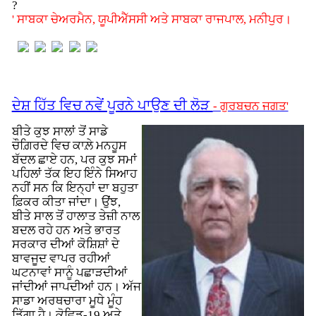
?
' ਸਾਬਕਾ ਚੇਅਰਮੈਨ, ਯੂਪੀਐੱਸਸੀ ਅਤੇ ਸਾਬਕਾ ਰਾਜਪਾਲ, ਮਨੀਪੁਰ।
ਦੇਸ਼ ਹਿੱਤ ਵਿਚ ਨਵੇਂ ਪੂਰਨੇ ਪਾਉਣ ਦੀ ਲੋੜ
- ਗੁਰਬਚਨ ਜਗਤ'
ਬੀਤੇ ਕੁਝ ਸਾਲਾਂ ਤੋਂ ਸਾਡੇ
ਚੌਗ਼ਿਰਦੇ ਵਿਚ ਕਾਲ਼ੇ ਮਨਹੂਸ
ਬੱਦਲ ਛਾਏ ਹਨ, ਪਰ ਕੁਝ ਸਮਾਂ
ਪਹਿਲਾਂ ਤੱਕ ਇਹ ਇੰਨੇ ਸਿਆਹ
ਨਹੀਂ ਸਨ ਕਿ ਇਨ੍ਹਾਂ ਦਾ ਬਹੁਤਾ
ਫ਼ਿਕਰ ਕੀਤਾ ਜਾਂਦਾ। ਉਂਝ,
ਬੀਤੇ ਸਾਲ ਤੋਂ ਹਾਲਾਤ ਤੇਜ਼ੀ ਨਾਲ
ਬਦਲ ਰਹੇ ਹਨ ਅਤੇ ਭਾਰਤ
ਸਰਕਾਰ ਦੀਆਂ ਕੋਸ਼ਿਸ਼ਾਂ ਦੇ
ਬਾਵਜੂਦ ਵਾਪਰ ਰਹੀਆਂ
ਘਟਨਾਵਾਂ ਸਾਨੂੰ ਪਛਾੜਦੀਆਂ
ਜਾਂਦੀਆਂ ਜਾਪਦੀਆਂ ਹਨ। ਅੱਜ
ਸਾਡਾ ਅਰਥਚਾਰਾ ਮੂਧੇ ਮੂੰਹ
ਡਿੱਗਾ ਹੈ। ਕੋਵਿਡ-19 ਅਤੇ