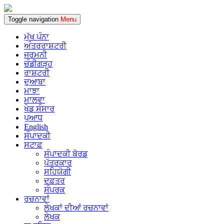
Toggle navigation
Menu
ਮੁੱਖ ਪੰਨਾ
ਅੰਤਰਰਾਸ਼ਟਰੀ
ਜਰਮਨੀ
ਚੰਡੀਗੜ੍ਹ
ਰਾਸ਼ਟਰੀ
ਦੁਆਬਾ
ਮਾਝਾ
ਮਾਲਵਾ
ਖੇਡ ਸੰਸਾਰ
ਪੁਆਧ
English
ਸੰਪਾਦਕੀ
ਸਟਾਫ਼
ਸੰਪਾਦਕੀ ਬੋਰਡ
ਪੱਤਰਕਾਰ
ਸਹਿਯੋਗੀ
ਦਫ਼ਤਰ
ਸੰਪਰਕ
ਰਚਨਾਵਾਂ
ਲੇਖਕਾਂ ਦੀਆਂ ਰਚਨਾਵਾਂ
ਲੇਖਕ