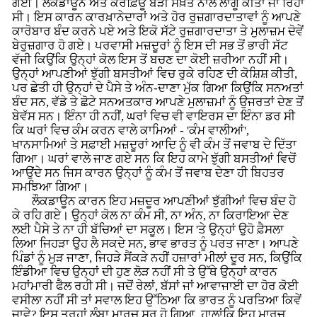
ਗਈ। ਲੌਕਡਾਊਨ ਅਤੇ ਕਰਫ਼ਿਊ ਬੜੀ ਸਖ਼ਤ ਨਾਲ ਲਾਗੂ ਕੀਤਾ ਜਾ ਰਿਹਾ
ਸੀ। ਇਸ ਕਾਰਨ ਕਾਰਖ਼ਾਨੇਦਾਰਾਂ ਅਤੇ ਹੋਰ ਰੁਜ਼ਗਾਰਦਾਤਾਵਾਂ ਨੂੰ ਆਪਣੇ
ਕਾਰੋਬਾਰ ਬੰਦ ਕਰਨੇ ਪਏ ਅਤੇ ਇਕੋ ਸੱਟੇ ਰੁਜ਼ਗਾਰਦਾਤਾ ਤੇ ਮੁਲਾਜ਼ਮ ਦੋਵੇਂ
ਬੇਰੁਜ਼ਗਾਰ ਹੋ ਗਏ। ਪਰਵਾਸੀ ਮਜ਼ਦੂਰਾਂ ਨੂੰ ਇਸ ਦੀ ਸਭ ਤੋਂ ਭਾਰੀ ਸੱਟ
ਵੱਜੀ ਕਿਉਂਕਿ ਉਨ੍ਹਾਂ ਕੋਲ ਇਸ ਤੋਂ ਬਚਣ ਦਾ ਕੋਈ ਜ਼ਰੀਆ ਨਹੀਂ ਸੀ।
ਉਨ੍ਹਾਂ ਆਪਣੀਆਂ ਝੁੱਗੀ ਬਸਤੀਆਂ ਵਿਚ ਰੁਕੇ ਰਹਿਣ ਦੀ ਕੋਸ਼ਿਸ਼ ਕੀਤੀ,
ਪਰ ਛੇਤੀ ਹੀ ਉਨ੍ਹਾਂ ਦੇ ਪੈਸੇ ਤੇ ਅੰਨ-ਦਾਣਾ ਮੁੱਕ ਗਿਆ ਕਿਉਂਕਿ ਸਨਅਤਾਂ
ਬੰਦ ਸਨ, ਵੱਡੇ ਤੇ ਛੋਟੇ ਸਨਅਤਕਾਰ ਆਪਣੇ ਮੁਲਾਜ਼ਮਾਂ ਨੂੰ ਉਜਰਤਾਂ ਦੇਣ ਤੋਂ
ਬੇਵੱਸ ਸਨ। ਇੰਨਾ ਹੀ ਨਹੀਂ, ਘਰਾਂ ਵਿਚ ਵੀ ਵਾਇਰਸ ਦਾ ਇੰਨਾ ਡਰ ਸੀ
ਕਿ ਘਰਾਂ ਵਿਚ ਕੰਮ ਕਰਨ ਵਾਲੇ ਕਾਮਿਆਂ - 'ਕੰਮ ਵਾਲੀਆਂ',
ਖਾਨਸਾਮਿਆਂ ਤੇ ਸਫ਼ਾਈ ਮਜ਼ਦੂਰਾਂ ਆਦਿ ਨੂੰ ਵੀ ਕੰਮ ਤੋਂ ਜਵਾਬ ਦੇ ਦਿੱਤਾ
ਗਿਆ। ਘਰਾਂ ਵਾਲੇ ਜਾਣ ਗਏ ਸਨ ਕਿ ਇਹ ਕਾਮੇ ਝੁੱਗੀ ਬਸਤੀਆਂ ਵਿਚੋਂ
ਆਉਂਦੇ ਸਨ ਜਿਸ ਕਾਰਨ ਉਨ੍ਹਾਂ ਨੂੰ ਕੰਮ ਤੋਂ ਜਵਾਬ ਦੇਣਾ ਹੀ ਬਿਹਤਰ
ਸਮਝਿਆ ਗਿਆ।
ਲੌਕਡਾਊਨ ਕਾਰਨ ਇਹ ਮਜ਼ਦੂਰ ਆਪਣੀਆਂ ਝੁੱਗੀਆਂ ਵਿਚ ਬੰਦ ਹੋ
ਕੇ ਰਹਿ ਗਏ। ਉਨ੍ਹਾਂ ਕੋਲ ਨਾ ਕੰਮ ਸੀ, ਨਾ ਅੰਨ, ਨਾ ਕਿਰਾਇਆ ਦੇਣ
ਲਈ ਪੈਸੇ ਤੇ ਨਾ ਹੀ ਬੱਚਿਆਂ ਦਾ ਸਕੂਲ। ਇਸ 'ਤੇ ਉਨ੍ਹਾਂ ਉਹੋ ਫ਼ੈਸਲਾ
ਲਿਆ ਜਿਹੜਾ ਉਹ ਲੈ ਸਕਦੇ ਸਨ, ਭਾਵ ਭਾਰਤ ਨੂੰ ਪਰਤ ਜਾਣਾ। ਆਪਣੇ
ਪਿੰਡਾਂ ਨੂੰ ਮੁੜ ਜਾਣਾ, ਜਿਹੜੇ ਸੈਂਕੜੇ ਨਹੀਂ ਹਜ਼ਾਰਾਂ ਮੀਲਾਂ ਦੂਰ ਸਨ, ਕਿਉਂਕਿ
ਇੰਡੀਆ ਵਿਚ ਉਨ੍ਹਾਂ ਦੀ ਹੁਣ ਲੋੜ ਨਹੀਂ ਸੀ ਤੇ ਉੱਥੇ ਉਨ੍ਹਾਂ ਕਾਰਨ
ਮਹਾਂਮਾਰੀ ਫੈਲ ਰਹੀ ਸੀ। ਜਦੋਂ ਰੇਲਾਂ, ਬੱਸਾਂ ਜਾਂ ਆਵਾਜਾਈ ਦਾ ਹੋਰ ਕੋਈ
ਵਸੀਲਾ ਨਹੀਂ ਸੀ ਤਾਂ ਸਵਾਲ ਇਹ ਉੱਠਿਆ ਕਿ ਭਾਰਤ ਨੂੰ ਪਰਤਿਆ ਕਿਵੇਂ
ਜਾਵੇ? ਇਸ ਤਰ੍ਹਾਂ ਲੰਬਾ ਮਾਰਚ ਸ਼ੁਰੂ ਹੋ ਗਿਆ, ਹਾਲਾਂਕਿ ਇਹ ਮਾਰਚ