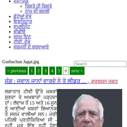
ਸਮਾਜਿਕ
ਰਿਸ਼ਤੇ ਹੀ ਰਿਸ਼ਤੇ
ਨਾਮ ਦੀ ਬਦਲੀ
ਫ਼ੋਟੋਆਂ ਦੇਖੋ
ਇਸ਼ਤਿਹਾਰ
ਸਪਲੀਮੈਂਟ
ਵੀਡੀਉ
ਜਨਮ ਦਿਨ
ਟੀਵੀ. ਦੇਖੋ
ਜਰਮਨੀ ਦੇ ਗੁਰਦੁਆਰੇ
Gurbachan Jagat.jpg
< previous
1
2
3
4
5
6
next >
ਜੰਗ : ਜਵਾਨ ਜਾਨਾਂ ਵਾਰਦੇ ਨੇ ਤੇ ਲੀਡਰ ...
- ਗੁਰਬਚਨ ਜਗਤ
ਲਗਾਤਾਰ ਟੀਵੀ ਉੱਤੇ ਖ਼ਬਰਾਂ
ਸੁਣਦਾ ਤੇ ਅਖ਼ਬਾਰਾਂ ਪੜ੍ਹਦਾ
ਹਾਂ। ਲੱਦਾਖ਼ ਤੋਂ 15 ਅਤੇ 16 ਜੂਨ
ਨੂੰ ਆਈਆਂ ਖ਼ਬਰਾਂ ਭਿਆਨਕ
ਤੇ ਸਦਮੇ ਵਾਲੀਆਂ ਸਨ। ਮੇਰੀ
ਪਹਿਲੀ ਪ੍ਰਤੀਕਿਰਿਆ ਸੀ -
ਨਹੀਂ, ਮੁੜ ਇੰਝ ਨਹੀਂ ਹੋਣਾ