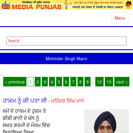
Toggle
Menu
navigatio
Mohinder Singh Mann
< previous
1
2
3
4
5
6
7
8
9
...
12
13
next >
ਹਾਕਮ ਨੂੰ ਕੀ ਪਤਾ ਸੀ
- ਮਹਿੰਦਰ ਸਿੰਘ ਮਾਨ
ਸਮੇਂ ਦੇ ਹਾਕਮ ਦੇ ਹੁਕਮ
ਤੇ
ਬੀਬੀ ਭਾਨੀ ਦੇ ਚੰਨ ਨੂੰ
ਸਖ਼ਤ ਗਰਮੀ ਦੇ ਮੌਸਮ ਵਿੱਚ
ਬਿਠਾਇਆ ਗਿਆ