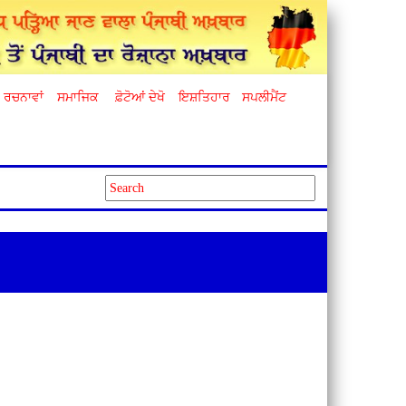
ਰਚਨਾਵਾਂ
ਸਮਾਜਿਕ
ਫ਼ੋਟੋਆਂ ਦੇਖੋ
ਇਸ਼ਤਿਹਾਰ
ਸਪਲੀਮੈਂਟ