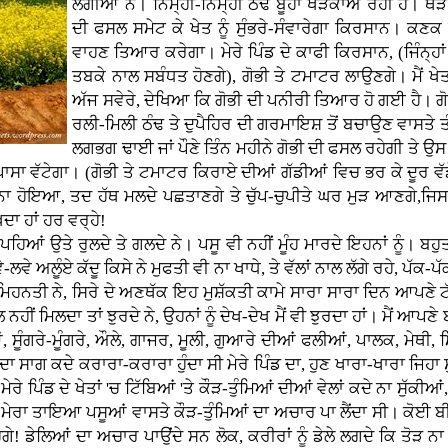
ਲੱਗੀਆਂ ਨੇ। ਨਿੰਮ੍ਹੀ-ਨਿੰਮ੍ਹੀ ਠੰਢ ਬੂਹਾ ਖੜਕਾਅ ਰਹੀ ਹੈ। ਥੋੜੇ
ਦੀ ਫਸਲ ਸਮੇਟ ਕੇ ਖੇਤ ਨੂੰ ਸੁੰਭਰੇ-ਸੰਵਾਰੇਗਾ ਕਿਰਸਾਨ। ਕਣਕ
ਵਾਹਣ ਤਿਆਰ ਕਰੇਗਾ। ਮੇਰੇ ਪਿੰਡ ਦੇ ਕਾਫੀ ਕਿਰਸਾਨ, (ਜਿੰਨ੍ਹਾਂ 
ਤਬਕੇ ਨਾਲ ਸਬੰਧਤ ਹੋਣਗੇ), ਗੋਭੀ ਤੇ ਟਮਾਟਰ ਲਾਉਣਗੇ। ਮੈਂ ਖੇਤ
ਅੱਜ ਸਵੇਰੇ, ਦੇਖਿਆ ਕਿ ਗੋਭੀ ਦੀ ਪਨੀਰੀ ਤਿਆਰ ਹੋ ਗਈ ਹੈ। ਗੋਭ
ਰਲੀ-ਮਿਲੀ ਠੰਢ ਤੇ ਦੁਪੈਹਿਰ ਦੀ ਗਰਮਾਇਸ਼ ਤੋਂ ਬਚਾਉਣ ਵਾਸਤੇ ਤੰਬ
ਲਗਭਗ ਢਾਈ ਜਾਂ ਪੌਣੇ ਤਿੰਨ ਮਹੀਨੇ ਗੋਭੀ ਦੀ ਫਸਲ ਰਹੇਗੀ ਤੇ ਉ
ਸਾ ਵੱਟੇਗਾ। (ਗੋਭੀ ਤੇ ਟਮਾਟਰ ਕਿਰਾਏ ਦੀਆਂ ਗੱਡੀਆਂ ਵਿਚ ਭਰ ਕੇ ਦੂਰ ਵੱਡ
 ਹੋਇਆ, ਤਦ ਹੱਥ ਮਲਦੇ ਪਛਤਾਣਗੇ ਤੇ ਚੁੱਪ-ਚੁਪੀਤੇ ਘਰ ਮੁੜ ਆਣਗੇ,ਜਿਸ ਜੱਟ ਤ
ਖਦਾ ਹਾਂ ਹਰ ਵਰ੍ਹੇ!
ਾਰੇ ਪਹਿਆਂ ਉਤੇ ਰੁਲਦੇ ਤੇ ਗਲਦੇ ਨੇ। ਪਸੂ ਵੀ ਨਹੀਂ ਮੂੰਹ ਮਾਰਦੇ ਇਹਨਾਂ ਨੂੰ। ਬ
ੇ-ਲਵੇ ਅਲੂੰਏ ਕੱਦੂ ਕਿਸੇ ਨੇ ਮੁਫਤੀ ਵੀ ਨਾ ਖਾਧੇ, ਤੇ ਵੱਲਾਂ ਨਾਲ ਲੱਗੇ ਰਹੇ, ਪ
ਮਿਹਨਤੀ ਨੇ, ਸਿਰੇ ਦੇ ਅਣਥੱਕ ਇਹ ਮੁਸ਼ੱਕਤੀ ਕਾਮੇ ਸਾਰਾ ਸਾਰਾ ਦਿਨ ਆਪਣੇ ਟੱਬਰ
ਮਿਲਦਾ ਤਾਂ ਝੁਰਦੇ ਨੇ, ਉਹਨਾਂ ਨੂੰ ਦੇਖ-ਦੇਖ ਮੈਂ ਵੀ ਝੁਰਦਾ ਹਾਂ। ਮੈਂ ਆਪਣੇ ਬ
ੀਆਂ, ਸੂੰਗਰੇ-ਮੂੰਗਰੇ, ਔਲੇ, ਗਾਜਰ, ਮੂਲੀ, ਗੁਆਰੇ ਦੀਆਂ ਫਲੀਆਂ, ਪਾਲਕ, ਮੇਥੀ,
ੋਂ ਦਾ ਸਾਗ ਕਦੇ ਕਰਾਰਾ-ਕਰਾਰਾ ਹੁੰਦਾ ਸੀ ਮੇਰੇ ਪਿੰਡ ਦਾ, ਹੁਣ ਖਾਰਾ-ਖਾਰਾ ਜਿ
ਪਿੰਡ ਦੇ ਖੇਤਾਂ 'ਚ ਟਿੱਬਿਆਂ 'ਤੇ ਕੌੜ-ਤੁੰਮਿਆਂ ਦੀਆਂ ਵੇਲਾਂ ਕਦੇ ਨਾ ਸੁੱਕੀਆਂ, ਕਦੇ
ੇਰਾ ਤਾਇਆ ਪਸੂਆਂ ਵਾਸਤੇ ਕੌੜ-ਤੁੰਮਿਆਂ ਦਾ ਅਚਾਰ ਪਾ ਲੈਂਦਾ ਸੀ। ਕੋਈ ਬੀਮਾਰ
ਵੀ ਹੈਗੇ! ਡੇਲਿਆਂ ਦਾ ਅਚਾਰ ਪਾਉਂਦੇ ਸਨ ਲੋਕ, ਕਰੀਰਾਂ ਨੂੰ ਡੇਲੇ ਲਗਦੇ ਕਿ ਤੋ