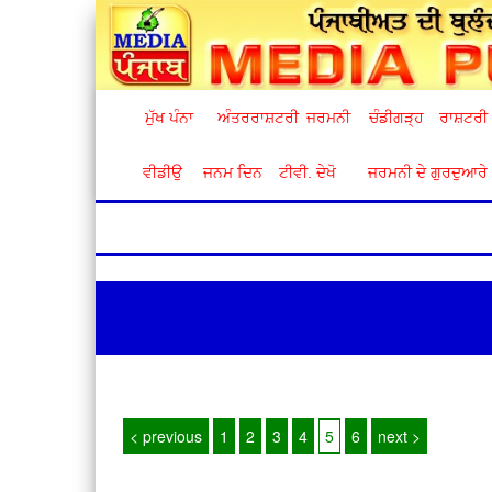
ਮੁੱਖ ਪੰਨਾ
ਅੰਤਰਰਾਸ਼ਟਰੀ
ਜਰਮਨੀ
ਚੰਡੀਗੜ੍ਹ
ਰਾਸ਼ਟਰੀ
ਵੀਡੀਉ
ਜਨਮ ਦਿਨ
ਟੀਵੀ. ਦੇਖੋ
ਜਰਮਨੀ ਦੇ ਗੁਰਦੁਆਰੇ
< previous
1
2
3
4
5
6
next >