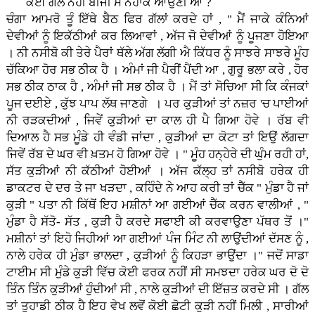
ਕੋਈ ਗੱਲ ਨਹੀਂ ਬੀਜੀ ਮੈਂ ਨਹਾਕੇ ਆਉਂਣੀ ਆ ?
ਚੰਗਾ ਆਮਰੋ ਤੂੰ ਇੱਥੇ ਬੈਠ ਫਿਰ ਗੱਲਾਂ ਕਰਦੇ ਹਾਂ , " ਮੈਂ ਜਾਕੇ ਕੰਨਿਆਂ
ਦੇਵੀਆਂ ਨੂੰ ਇਕੱਠੀਆਂ ਕਰ ਲਿਆਵਾਂ , ਅੱਜ ਜੋ ਦੇਵੀਆਂ ਨੂੰ ਪੂਜਣਾ ਹੋਇਆ
। ਨੀ ਨਸੀਬੋ ਕੀ ਤੇਰੇ ਪੈਰਾਂ ਥੱਲੇ ਅੱਗ ਲੱਗੀ ਐ ਕਿੱਧਰ ਨੂੰ ਸਾਝਰੇ ਸਾਝਰੇ ਮੂੰਹ
ਚੱਕਿਆ ਹੋਰ ਸਭ ਠੀਕ ਹੈ । ਅੰਮਾਂ ਜੀ ਪੈਰੀਂ ਪੈਂਦੀ ਆ , ਗੁਰੂ ਭਲਾ ਕਰੇ , ਹੋਰ
ਸਭ ਠੀਕ ਠਾਕ ਹੈ , ਅੰਮਾਂ ਜੀ ਸਭ ਠੀਕ ਹੈ । ਮੈਂ ਤਾਂ ਸੋਚਿਆ ਸੀ ਕਿ ਕੰਜਕਾਂ
ਪੂਜ ਦਈਏ , ਕੁੱਝ ਪਾਪ ਲੱਥ ਜਾਣਗੇ । ਪਰ ਕੁੜੀਆਂ ਤਾਂ ਨਜ਼ਰ 'ਚ ਪਾਈਆਂ
ਨੀ ਰੜਕਦੀਆਂ , ਜਿਵੇਂ ਕੁੜੀਆਂ ਦਾ ਕਾਲ ਹੀ ਪੈ ਗਿਆ ਹੋਵੇ । ਰੱਬ ਵੀ
ਦਿਆਲ ਹੈ ਸਭ ਮੂੰਡੇ ਹੀ ਵੰਡੀ ਜਾਂਦਾ , ਕੁੜੀਆਂ ਦਾ ਕੋਟਾ ਤਾਂ ਇਉਂ ਲੱਗਦਾ
ਜਿਵੇਂ ਰੱਬ ਦੇ ਘਰ ਵੀ ਖ਼ਤਮ ਹੋ ਗਿਆ ਹੋਵੇ । " ਮੂੰਹ ਹਨ੍ਹੇਰੇ ਦੀ ਘੁੰਮ ਰਹੀ ਹਾਂ,
ਸੱਤ ਕੁੜੀਆਂ ਨੀ ਕੱਠੀਆਂ ਹੋਈਆਂ । ਅੱਜ ਕੱਲ੍ਹ ਤਾਂ ਨਸੀਬੋ ਹਰੇਕ ਹੀ
ਡਾਕਟਰ ਦੇ ਦਰ ਤੇ ਜਾ ਖੜਦਾ , ਕਹਿੰਦੇ ਨੇ ਆਹ ਕਰੀ ਤਾਂ ਚੈੱਕ " ਮੁੰਡਾ ਹੈ ਜਾਂ
ਕੁੜੀ " ਪਤਾ ਨੀ ਕਿੱਥੋਂ ਇਹ ਮਸ਼ੀਨਾਂ ਆ ਗਈਆਂ ਚੈੱਕ ਕਰਨ ਵਾਲੀਆਂ , "
ਮੁੰਡਾ ਹੈ ਸੱਤੋ- ਸੱਤ , ਕੁੜੀ ਹੈ ਕਰਦੇ ਸਫਾਈ ਕੀ ਕਰਵਾਉਣਾ ਪੱਥਰ ਤੋਂ ।"
ਮਸ਼ੀਨਾਂ ਤਾਂ ਇਹੋ ਜਿਹੀਆਂ ਆ ਗਈਆਂ ਪੰਜ ਮਿੰਟ ਨੀ ਲਾਉਂਦੀਆਂ ਦੱਸਣ ਨੂੰ ,
ਨਾਲੇ ਹਰੇਕ ਹੀ ਮੁੰਡਾ ਭਾਲਦਾ , ਕੁੜੀਆਂ ਨੂੰ ਕਿਹੜਾ ਭਾਉਂਦਾ ।" ਜਦੋਂ ਸਾਡਾ
ਟਾਈਮ ਸੀ ਮੁੰਡੇ ਕੁੜੀ ਵਿੱਚ ਕੋਈ ਫਰਕ ਨਹੀਂ ਸੀ ਸਮਝਦਾ ਹਰੇਕ ਘਰ ਦੋ ਦੋ
ਤਿੰਨ ਤਿੰਨ ਕੁੜੀਆਂ ਹੁੰਦੀਆਂ ਸੀ , ਨਾਲੇ ਕੁੜੀਆਂ ਦੀ ਇੱਜ਼ਤ ਕਰਦੇ ਸੀ । ਗੱਲ
ਤਾਂ ਤੁਹਾਡੀ ਠੀਕ ਹੈ ਇਹ ਵੇਖ ਲਵੋਂ ਕੋਈ ਛੋਟੀ ਕੁੜੀ ਨਹੀਂ ਮਿਲੀ , ਸਾਰੀਆਂ