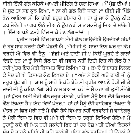
ਬੀਬੀ ਇੰਨੀ ਗੱਲ ਕਹਿਕੇ ਆਪਣੀ ਮੀਟਿੰਗ ਤੇ ਚਲਾ ਗਿਆ । ਮੈਂ ਪੁੱਛ ਦੀਆਂ !
ਮੈ ਸੁਣ ਤਾ ਸਭ ਕੁਝ ਲਿਆ, " ਨਾ ਕੀ ਗੱਲ ਕਿੱਥੇ ਜਾਣਾ ?" ਬੀਬੀ ਜੀ ਪਿੰਡੋਂ
ਫੋਨ ਆਇਆ ਸੀ ਕਿ ਬੀਬੀ ਬਹੁਤ ਬੀਮਾਰ ਹੈ । ਨਾ ਤੂੰ ਜਾ ਕੇ ਉਹਨੂੰ ਠੀਕ
ਕਰ ਦੇਵੇਗੀ ਨਾ ਘਰ ਐਨੇ ਜੀਅ ਨੇ ਉਹ ਨਹੀ ਸਾਂਭ ਸਕਦੇ ਤੂੰ ਜਿਆਦੇ ਸਾਂਭੇਗੀ
। ਸਿੰਦੋ ਆਪਣੇ ਕਮਰੇ ਵਿੱਚ ਜਾਕੇ ਰੋਣ ਲੱਗ ਜਾਂਦੀ ।
ਪ੍ਰੀਤ ਕਮਰੇ ਵਿੱਚ ਆਪਣੀ ਮੰਮੀ ਕੋਲ ਆਉਂਦੀਐ ਉਹਦੀਆਂ ਅੱਖਾਂ
ਦੇ ਹੰਝੂ ਸਾਫ ਕਰਦੀ ਹੋਈ ਪੁੱਛਦੀ ਐ , ਮੰਮੀ ਜੀ ਤੂੰ ਸਾਰਾ ਦਿਨ ਘਰ ਦਾ ਕੰਮ
ਕਰਦੀ ਐ ਫਿਰ ਵੀ ਤੈਨੂੰ ' ਡੇਡੀ ਅਤੇ ਦਾਦੀ ਜੀ ',' ਕਿੳਂ ਘੂਰਦੇ ਤੇ ਗਾਲਾਂ
ਕੱਢਦੇ ਹਨ ?" ਤੂੰ ਕਿਸੇ ਗੱਲ ਦਾ ਵੀ ਜਵਾਬ ਨਹੀਂ ਦਿੰਦੀ ਇਹ ਕੀ ਗੱਲ ਹੈ ?
ਨਹੀ ਪੁੱਤਰ ਇਹ ਮੇਰੀ ਕਿਸਮਤ ਵਿੱਚ ਲਿਖਿਆ ਹੈ । ਕਮਰੇ ਚੋ ਬਾਹਰ ਨਿਕਲ
ਕੇ ਸੋਚ ਦੀ ਐ ਕਿਸਮਤ ਕੌਣ ਲਿਖਦਾ ਏ । '' ਅੱਜ ਮੈ ਡੇਡੀ ਅਤੇ ਦਾਦੀ ਜੀ ਨੂੰ
ਜਰੂਰ ਪੁੱਛਾਂਗੀ ।" ਸ਼ਾਮ ਨੂੰ ਸਾਰੇ ਇਕੱਠੇ ਬੈਠੇ ਸੀ ਪ੍ਰੀਤ ਆਪਣੇ ਡੈਡੀ ਜੀ ਤੇ
ਦਾਦੀ ਜੀ ਨੂੰ ਕਹਿਣ ਲੱਗੀ ਮੇਰੇ ਨਾਲ ਬਆਦਾ ਕਰੋ ਜੋ ਮੈ ਕਹਾ ਗੀ ਤੁਸੀਂ ਮੰਨੋਂਗੇ
।ਹਾਂ ਪੁੱਤਰ ਅਸੀਂ ਤੇਰੀ ਗੱਲ ਜਰੂਰ ਮੰਨਾਗੇ , ਪਹਿਲਾ ਮੈਨੂੰ ਇਹ ਦੱਸੋ ਕਿਸਮਤ
ਕੌਣ ਲਿਖਦਾ ਹੈ ? ਇਹ ਕਿਉਂ ਪੁੱਤਰ," ਹਾਂ ਹਾਂ ਮੈਨੂੰ ਦੱਸੋ ਵਾਹਿਗੁਰੂ ਲਿਖਦਾ ਹੈ
ਪੁੱਤਰ ?" ਫਿਰ ਮੇਰੀ ਸੁਣੋ ਮੈ ਵੱਡੀ ਹੋਕੇ ਵਿਆਹ ਨਹੀਂ ਕਰਵਾਂਗੀ ਜੇ ਵਾਹਿਗੁਰੂ
ਨੇ ਮੇਰੀ ਕਿਸਮਤ ਵਿਚ ਵੀ ਮੰਮੀ ਦੀ ਕਿਸਮਤ ਤਰ੍ਹਾਂ ਲਿਖਿਆ ਹੋਇਆ ਮੈ
ਤੁਹਾਨੂੰ ਕਦੇ ਵੀ ਮਿਲ ਨਹੀਂ ਸਕਾਂਗੀ ਫਿਰ ਤਾਂ ਹਰ ਰੋਜ਼ ਪਤੀ ਦੀਆਂ ਝਿੜਕਾਂ
ਸੱਸ ਦੇ ਤਾਹਨੇ ਮਹਿਣੇ ਹੀ ਸਹਿ ਸਕਾਂਗੀ ।ਇਹ ਗੱਲ ਸੁਣਦਿਆਂ ਹੀ ਉਹਨਾਂ ਦੇ