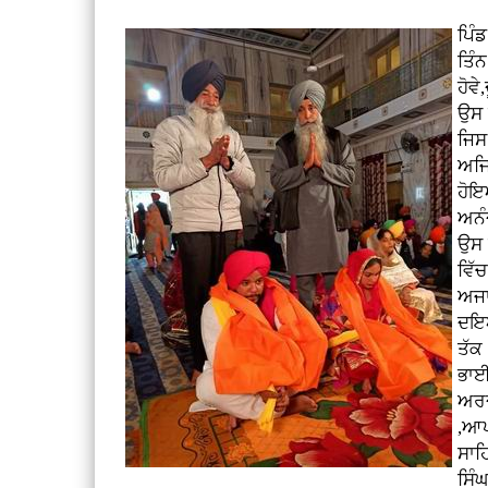
ਪਿੰ
ਤਿੰ
ਹੋਵ
ਉਸ 
ਜਿਸ
ਅਜਿ
ਹੋਇ
ਅਨੰ
ਉਸ 
ਵਿੱ
ਅਜਾ
ਦਇਆ
ਤੱਕ
ਭਾਈ
ਅਰਦ
,ਆਪ
ਸਾਹ
ਸਿੰ