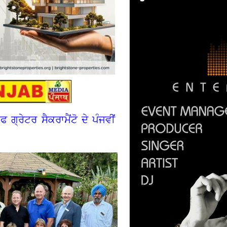
ਗ੍ਰੇਟਰ ਸੈਕਰਾਮੈਂਟੋ ਦੇ ਪੰਜਵੀਂ