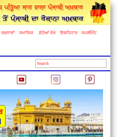
ਰਚਨਾਵਾਂ
ਸਮਾਜਿਕ
ਫ਼ੋਟੋਆਂ ਦੇਖੋ
ਇਸ਼ਤਿਹਾਰ
ਸਪਲੀਮੈਂਟ