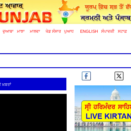
ਦੁਆਬਾ
ਮਾਝਾ
ਮਾਲਵਾ
ਖੇਡ ਸੰਸਾਰ
ਪੁਆਧ
ENGLISH
ਸੰਪਾਦਕੀ
ਸਟਾਫ਼
 ਖ਼ਬਰਾਂ