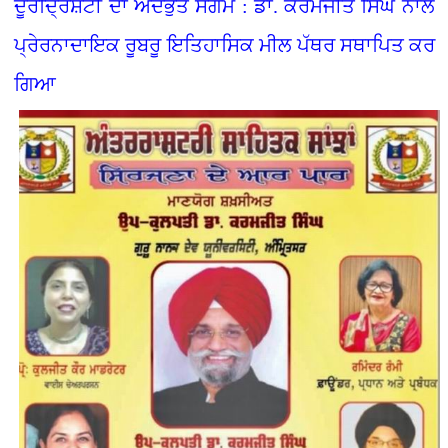
ਦੂਰਦ੍ਰਿਸ਼ਟੀ ਦਾ ਅਦਭੁੱਤ ਸੰਗਮ : ਡਾ. ਕਰਮਜੀਤ ਸਿੰਘ ਨਾਲ
ਪ੍ਰੇਰਨਾਦਾਇਕ ਰੂਬਰੂ ਇਤਿਹਾਸਿਕ ਮੀਲ ਪੱਥਰ ਸਥਾਪਿਤ ਕਰ
ਗਿਆ