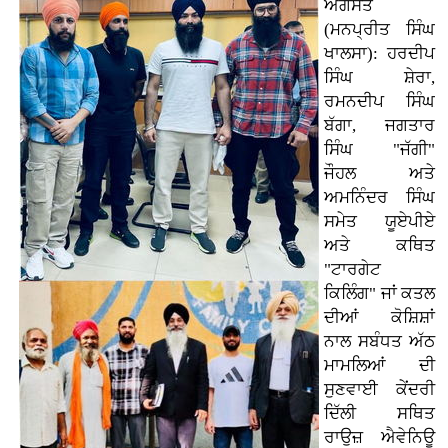
ਅਗਸਤ
(ਮਨਪ੍ਰੀਤ ਸਿੰਘ
ਖਾਲਸਾ): ਹਰਦੀਪ
ਸਿੰਘ ਸ਼ੇਰਾ,
ਰਮਨਦੀਪ ਸਿੰਘ
ਬੱਗਾ, ਜਗਤਾਰ
ਸਿੰਘ "ਜੱਗੀ"
ਜੌਹਲ ਅਤੇ
ਅਮਨਿੰਦਰ ਸਿੰਘ
ਸਮੇਤ ਯੂਏਪੀਏ
ਅਤੇ ਕਥਿਤ
"ਟਾਰਗੇਟ
ਕਿਲਿੰਗ" ਜਾਂ ਕਤਲ
ਦੀਆਂ ਕੋਸ਼ਿਸ਼ਾਂ
ਨਾਲ ਸਬੰਧਤ ਅੱਠ
ਮਾਮਲਿਆਂ ਦੀ
ਸੁਣਵਾਈ ਕੇਂਦਰੀ
ਦਿੱਲੀ ਸਥਿਤ
ਰਾਉਜ਼ ਐਵੇਨਿਊ